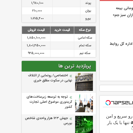
پوند
1,980,100
یلیارد تومانی بیمه
یوان
210,000
زان سبز جم»
یورو
1،715,400
نوع سکه
قیمت خرید
قیمت فروش
سکه امامی
1,850,100,000
اره كل روابط
سکه تمام
1,801,450,000
سکه نیم
945,000,000
پربازدید ترین ها
اختصاصی/ رونمایی از ائتلاف‌
نهایی در سکوت مطلق خبری
توجه به توسعه زیرساخت‌های
کریدوری موضوع اصلی تجارت
کشور
و سریع و امن
جهش ۱۲۳ هزار واحدی شاخص
تنها با یک بار
بورس