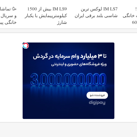
رایگان
IM LS7 لوکس ترین
IM LS9 بیش از 1500
🥳 تماشا
نت خانگی
شاسی بلند برقی ایران
کیلومترپیمایش با یکبار
و سریال ب
زه فقط 600
شارژ
خانگی پی
ماهی 100