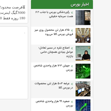
اخبار بورس
⏳فرصت محدود!!
رکوردشکنی بورس با جذب ۶.۲
3000گیگ اینتر
همت سرمایه حقیقی
180 رو
هزارتومان!!
۸۹۵ هزار تن محصول روی میز
.
فروش بورس کالا می‌‌رود
اصلاح نقره در مسیر تعادل؛
عوامل بنیادی همچنان حامی
بازارند
جهش ۱۲۳ هزار واحدی شاخص
بورس
عرضه ۵۰۳ هزار تنی محصولات
در بورس کالا
صعود ۹۹ هزار واحدی شاخص
بورس