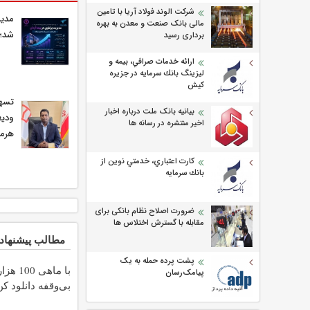
شرکت الوند فولاد آریا با تامین
مدیر
مالی بانک صنعت و معدن به بهره
شد؛ 
برداری رسید
ارائه خدمات صرافي، بيمه و
ليزينگ بانك سرمايه در جزيره
كيش
بیانیه بانک ملت درباره اخبار
ودیع
اخیر منتشره در رسانه ها
هرمز
كارت اعتباري، خدمتي نوين از
بانك سرمايه
ضرورت اصلاح نظام بانکی برای
مقابله با گسترش اختلاس ها
مطالب پیشنهاد
پشت پرده حمله به یک
با ماهی 0
پیامک‌رسان
بی‌وقفه دانلود کن