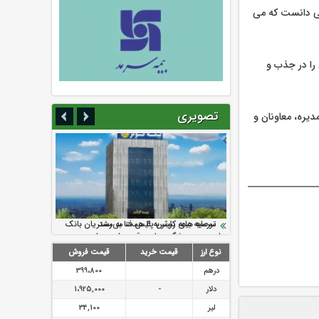
نی دانست که می
را در جذب و
تصویری
یره، معاونان و
سرمایه بیمه کوثر به ۴ همت می‌رسد
نود ثانیه با فولاد سنگان
ارزش سهام عدالت بالا رفت
تقدیر دبیرکل سندیکای بیمه گران ایران از
توصیه های رئیس پلیس فتا به مشتریان بانک
اقدامات مدیرعامل بیمه رازی
ها در مورد پیشگیری از سرقت های مجازی
نوع ارز
قیمت خرید
قیمت فروش
درهم
399،800
دلار
-
1،925,000
لیر
34,100