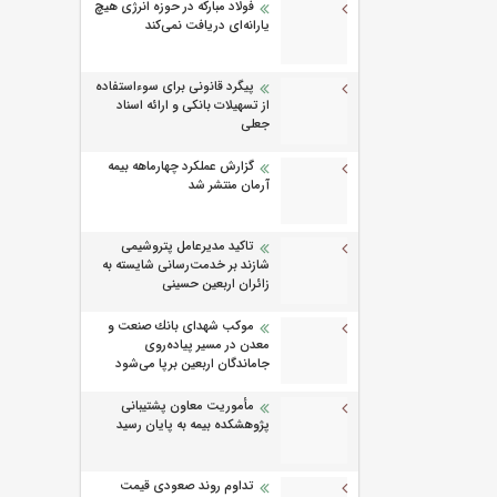
فولاد مبارکه در حوزه انرژی هیچ
یارانه‌ای دریافت نمی‌کند
پیگرد قانونی برای سوءاستفاده
از تسهیلات بانکی و ارائه اسناد
جعلی
گزارش عملکرد چهارماهه بیمه
آرمان منتشر شد
تاکید مدیرعامل پتروشیمی
شازند بر خدمت‌رسانی شایسته به
زائران اربعین حسینی
موكب شهدای بانك صنعت و
معدن در مسیر پیاده‌روی
جاماندگان اربعین برپا می‌شود
مأموریت معاون پشتیبانی
پژوهشكده بیمه به پایان رسید
تداوم روند صعودی قیمت