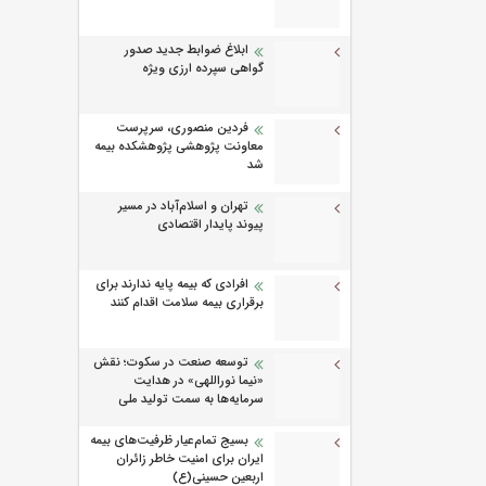
ابلاغ ضوابط جدید صدور
گواهی سپرده ارزی ویژه
فردین منصوری، سرپرست
معاونت پژوهشی پژوهشكده بیمه
شد
تهران و اسلام‌آباد در مسیر
پیوند پایدار اقتصادی
افرادی که بیمه پایه ندارند برای
برقراری بیمه سلامت اقدام کنند
توسعه صنعت در سکوت؛ نقش
«نیما نوراللهی» در هدایت
سرمایه‌ها به سمت تولید ملی
بسیج تمام‌عیار ظرفیت‌های بیمه
ایران برای امنیت خاطر زائران
اربعین حسینی(ع)