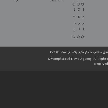
ق
ق
ق
ا
ت
ت
ی
ه
ع
ر
ر
ا
ا
ا
و
ن
ن
ن
نقل مطالب با ذکر منبع بلامانع است. ©2016
Divaneghtesad News Agency. All Rights
Reserved