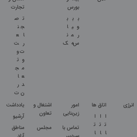
بورس
تجارت
ب
ب
ب
ت
ص
و
ی
ا
ج
ن
ر
م
ن
ا
ع
س
ه
ک
ر
ت
ت
و
و
ت
م
ج
ع
ا
د
ر
ن
ت
انرژی
اتاق ها
امور
اشتغال و
یادداشت
زیربنایی
تعاون
ا
ا
ا
آرشیو
ت
ت
ت
تماس با
مجلس
مناطق
ا
ا
ا
سردبیر
آزاد