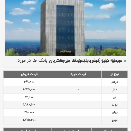
سرمایه بیمه کوثر به ۴ همت می‌رسد
نود ثانیه با فولاد سنگان
ارزش سهام عدالت بالا رفت
توصیه های رئیس پلیس فتا به مشتریان بانک ها در مورد
تقدیر دبیرکل سندیکای بیمه گران ایران از اقدامات مدیرعامل بیمه
رازی
پیشگیری از سرقت های مجازی
نوع ارز
قیمت خرید
قیمت فروش
درهم
399،800
دلار
-
1،925,000
لیر
34,100
پوند
1,980,100
یوان
210,000
یورو
1،715,400