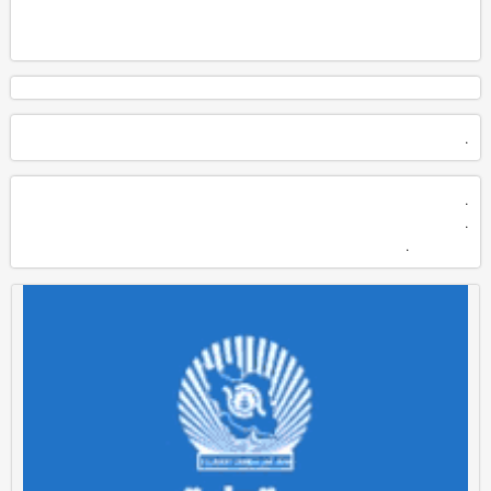
.
.
.
.