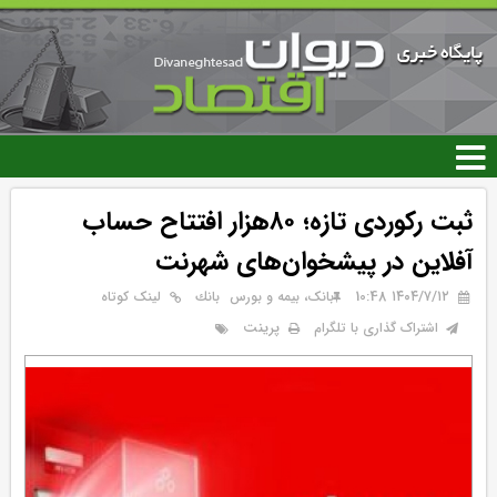
رفتن
به
محتوای
اصلی
ثبت رکوردی تازه؛ ۸۰هزار افتتاح حساب
آفلاین در پیشخوان‌های شهرنت
۱۴۰۴/۷/۱۲ 10:48
بانک، بیمه و بورس
بانك
لینک کوتاه
پرینت
اشتراک گذاری با تلگرام