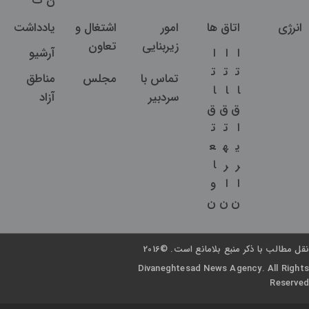
ن
ت
انرژی
اتاق ها
امور
اشتغال و
یادداشت
زیربنایی
تعاون
ا
ا
ا
آرشیو
ت
ت
ت
تماس با
مجلس
مناطق
ا
ا
ا
سردبیر
آزاد
ق
ق
ق
ا
ت
ت
ی
ه
ع
ر
ر
ا
ا
ا
و
ن
ن
ن
نقل مطالب با ذکر منبع بلامانع است. ©2016
Divaneghtesad News Agency. All Rights
Reserved