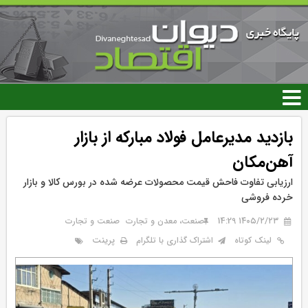
رفتن
به
محتوای
اصلی
بازدید مدیرعامل فولاد مبارکه از بازار
آهن‌مکان
ارزیابی تفاوت فاحش قیمت محصولات عرضه شده در بورس کالا و بازار
خرده فروشی
۱۴۰۵/۲/۲۳ 14:29
صنعت، معدن و تجارت
صنعت و تجارت
پرینت
لینک کوتاه
اشتراک گذاری با تلگرام