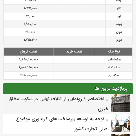
درهم
399،800
دلار
-
1،925,000
لیر
34,100
پوند
1,980,100
یوان
210,000
یورو
1،715,400
نوع سکه
قیمت خرید
قیمت فروش
سکه امامی
1,850,100,000
سکه تمام
1,801,450,000
سکه نیم
945,000,000
پربازدید ترین ها
اختصاصی/ رونمایی از ائتلاف‌ نهایی در سکوت مطلق
خبری
توجه به توسعه زیرساخت‌های کریدوری موضوع
اصلی تجارت کشور