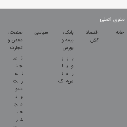
منوی اصلی
خانه
اقتصاد
بانک،
سیاسی
صنعت،
کلان
بیمه و
معدن و
بورس
تجارت
ب
ب
ب
ت
ص
و
ی
ا
ج
ن
ر
م
ن
ا
ع
س
ه
ک
ر
ت
ت
و
و
ت
م
ج
ع
ا
د
ر