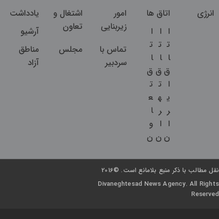
انرژی
اتاق ها
امور
اشتغال و
یادداشت
زیربنایی
تعاون
ا
ا
ا
آرشیو
ت
ت
ت
تماس با
مجلس
مناطق
ا
ا
ا
سردبیر
آزاد
ق
ق
ق
ا
ت
ت
ی
ه
ع
ر
ر
ا
ا
ا
و
ن
ن
ن
نقل مطالب با ذکر منبع بلامانع است. ©2016
Divaneghtesad News Agency. All Rights
Reserved