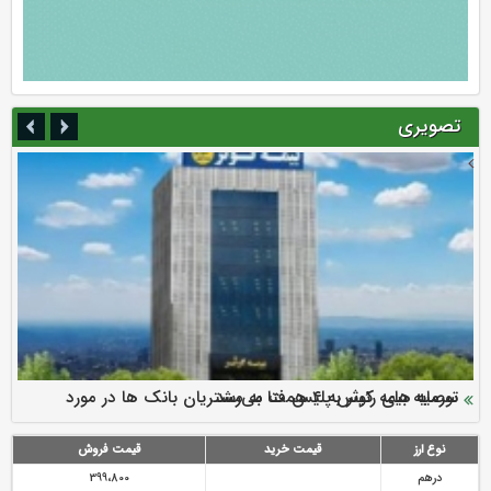
تصویری
سرمایه بیمه کوثر به ۴ همت می‌رسد
نود ثانیه با فولاد سنگان
ارزش سهام عدالت بالا رفت
توصیه های رئیس پلیس فتا به مشتریان بانک ها در مورد
تقدیر دبیرکل سندیکای بیمه گران ایران از اقدامات مدیرعامل بیمه
رازی
پیشگیری از سرقت های مجازی
نوع ارز
قیمت خرید
قیمت فروش
درهم
399،800