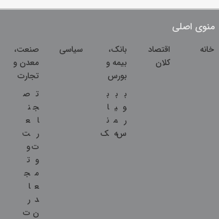
منوی اصلی
خانه
اقتصاد
بانک،
سیاسی
صنعت،
کلان
بیمه و
معدن و
بورس
تجارت
ب
ب
ب
ت
ص
و
ی
ا
ج
ن
ر
م
ن
ا
ع
س
ه
ک
ر
ت
ت
و
و
ت
م
ج
ع
ا
د
ر
ن
ت