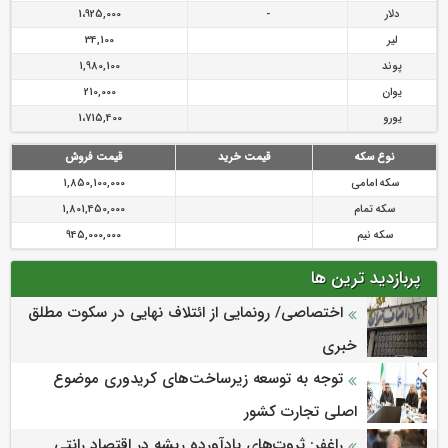
دلار
-
1،925,000
لیر
34,100
پوند
1,980,100
یوان
210,000
یورو
1،715,400
نوع سکه
قیمت خرید
قیمت فروش
سکه امامی
1,850,100,000
سکه تمام
1,801,450,000
سکه نیم
945,000,000
پربازدید ترین ها
اختصاصی/ رونمایی از ائتلاف‌ نهایی در سکوت مطلق
خبری
توجه به توسعه زیرساخت‌های کریدوری موضوع
اصلی تجارت کشور
راغفر: ثروت‌های بادآورده ریشه در اقتصاد رانتی