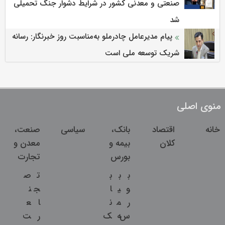
صنعتی و معدنی کشور در شرایط دشوار جنگ تحمیلی
شد
پیام مدیرعامل چادرملو به‌مناسبت روز خبرنگار: رسانه
شریک توسعه ملی است
منوی اصلی
خانه
اقتصاد
بانک،
سیاسی
صنعت،
کلان
بیمه و
معدن و
بورس
تجارت
ب
ب
ب
ت
ص
و
ی
ا
ج
ن
ر
م
ن
ا
ع
س
ه
ک
ر
ت