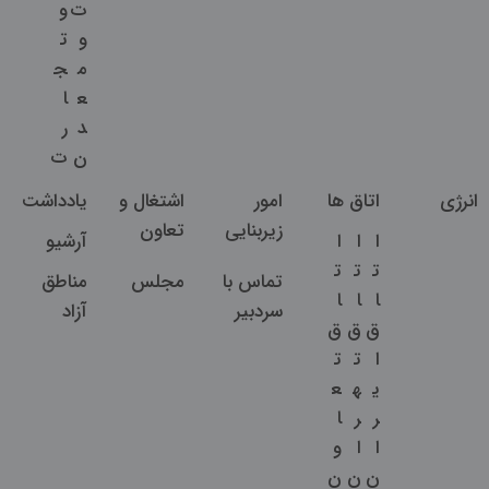
ت
و
و
ت
م
ج
ع
ا
د
ر
ن
ت
انرژی
اتاق ها
امور
اشتغال و
یادداشت
زیربنایی
تعاون
ا
ا
ا
آرشیو
ت
ت
ت
تماس با
مجلس
مناطق
ا
ا
ا
سردبیر
آزاد
ق
ق
ق
ا
ت
ت
ی
ه
ع
ر
ر
ا
ا
ا
و
ن
ن
ن