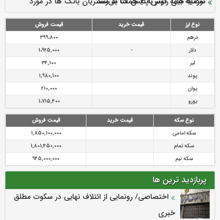
سرمایه بیمه کوثر به ۴ همت می‌رسد
نود ثانیه با فولاد سنگان
ارزش سهام عدالت بالا رفت
توصیه های رئیس پلیس فتا به مشتریان بانک ها در مورد
تقدیر دبیرکل سندیکای بیمه گران ایران از اقدامات مدیرعامل بیمه
رازی
پیشگیری از سرقت های مجازی
نوع ارز
قیمت خرید
قیمت فروش
درهم
399،800
دلار
-
1،925,000
لیر
34,100
پوند
1,980,100
یوان
210,000
یورو
1،715,400
نوع سکه
قیمت خرید
قیمت فروش
سکه امامی
1,850,100,000
سکه تمام
1,801,450,000
سکه نیم
945,000,000
پربازدید ترین ها
اختصاصی/ رونمایی از ائتلاف‌ نهایی در سکوت مطلق
خبری