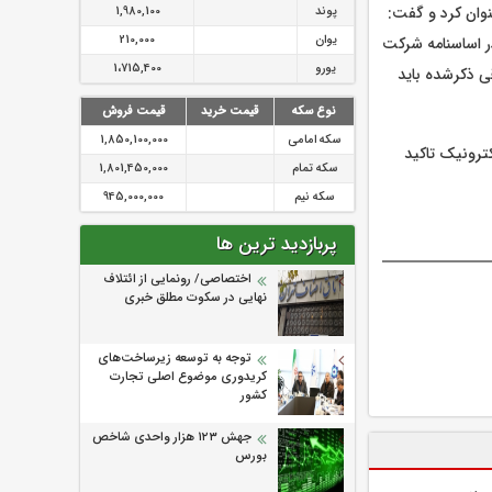
وان کرد و گفت:
پوند
1,980,100
یوان
210,000
ر اساسنامه شرکت
یورو
1،715,400
ی ذکرشده باید
نوع سکه
قیمت خرید
قیمت فروش
سکه امامی
1,850,100,000
ترونیک تاکید
سکه تمام
1,801,450,000
سکه نیم
945,000,000
پربازدید ترین ها
اختصاصی/ رونمایی از ائتلاف‌
نهایی در سکوت مطلق خبری
توجه به توسعه زیرساخت‌های
کریدوری موضوع اصلی تجارت
کشور
جهش ۱۲۳ هزار واحدی شاخص
بورس