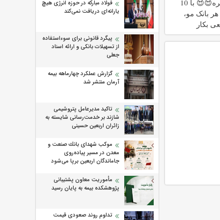
وقت تغییره😍😍 با 10
فولاد مبارکه در حوزه انرژی هیچ
یارانه‌ای دریافت نمی‌کند
هر بانک مو،
ی بکار
پیگرد قانونی برای سوءاستفاده
از تسهیلات بانکی و ارائه اسناد
جعلی
گزارش عملکرد چهارماهه بیمه
آرمان منتشر شد
تاکید مدیرعامل پتروشیمی
شازند بر خدمت‌رسانی شایسته به
زائران اربعین حسینی
موكب شهدای بانك صنعت و
معدن در مسیر پیاده‌روی
جاماندگان اربعین برپا می‌شود
مأموریت معاون پشتیبانی
پژوهشكده بیمه به پایان رسید
تداوم روند صعودی قیمت