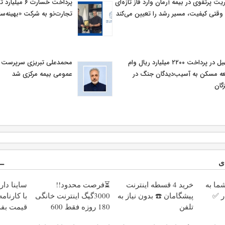
یت پرتفوی در بیمه آرمان وارد فاز تازه‌ای
پرداخت خسارت ۶ م
وقتی کیفیت، مسیر رشد را تعیین می‌کند
تجارت‌نو به شرکت «بهینه‌سا
تسهیل در پرداخت ۲۲۰۰ میلیارد ریال وام
محمدعلی تبریزی سرپرست اد
ه مسکن به آسیب‌دیدگان جنگ در
عمومی بیمه مركزی شد
گان
ی
ا به
خرید 4 قسطه اینترنت
⏳فرصت محدود!!
ساینا دا
ر ✅
پیشگامان ☎️ بدون نیاز به
3000گیگ اینترنت خانگی
با کارنامه
تلفن
180 روزه فقط 600
قیمت بف
هزارتومان!!