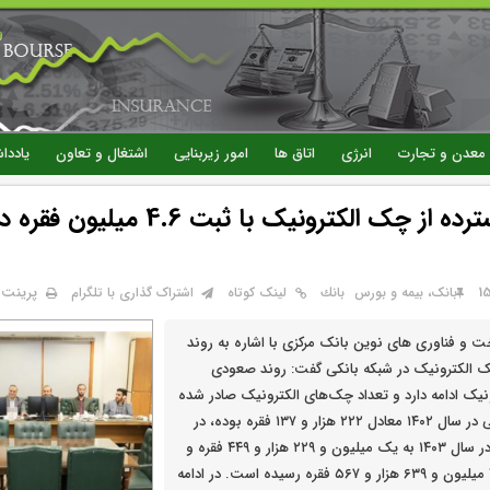
رفتن
به
محتوای
اصلی
معدن و تجارت
انرژی
اتاق ها
امور زیربنایی
اشتغال و تعاون
یاددا
استقبال گسترده از چک الکترونیک با ثبت 4.6 م
پرینت
بانک، بیمه و بورس
بانك
لینک کوتاه
اشتراک گذاری با تلگرام
ت و فناوری های نوین بانک مرکزی با اشاره به روند
الکترونیک در شبکه بانکی گفت: روند صعودی
یک ادامه دارد و تعداد چک‌های الکترونیک صادر شده
توسط شبکه بانکی در سال ۱۴۰۲ معادل ۲۲۲ هزار و ۱۳۷ فقره بوده، در
حالی که این رقم در سال ۱۴۰۳ به یک میلیون و ۲۲۹ هزار و ۴۴۹ فقره و
در سال ۱۴۰۴ به ۴ میلیون و ۶۳۹ هزار و ۵۶۷ فقره رسیده است. در ادامه