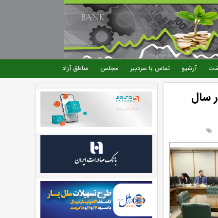
شت
آرشیو
تماس با سردبیر
مجلس
مناطق آزاد
یلیون فقره در سال