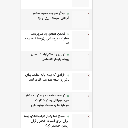
ابلاغ ضوابط جدید صدور
گواهی سپرده ارزی ویژه
فردین منصوری، سرپرست
معاونت پژوهشی پژوهشكده بیمه
شد
تهران و اسلام‌آباد در مسیر
پیوند پایدار اقتصادی
افرادی که بیمه پایه ندارند برای
برقراری بیمه سلامت اقدام کنند
توسعه صنعت در سکوت؛ نقش
«نیما نوراللهی» در هدایت
سرمایه‌ها به سمت تولید ملی
بسیج تمام‌عیار ظرفیت‌های بیمه
ایران برای امنیت خاطر زائران
اربعین حسینی(ع)