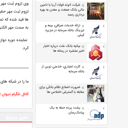
وی لزوم ثبت مهر 
شرکت الوند فولاد آریا با تامین
مالی بانک صنعت و معدن به بهره
لزوم ثبت مهر حقو
برداری رسید
ها قید شده که تما
ارائه خدمات صرافي، بيمه و
به سمت مهر الکتر
ليزينگ بانك سرمايه در جزيره
كيش
نماینده دوره دوا
بیانیه بانک ملت درباره اخبار
کرد.
اخیر منتشره در رسانه ها
كارت اعتباري، خدمتي نوين از
بانك سرمايه
ما را در شبکه های 
ضرورت اصلاح نظام بانکی برای
مقابله با گسترش اختلاس ها
کانال تلگرام دیوان 
پشت پرده حمله به یک
پیامک‌رسان
اخبار مرتبط