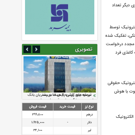
 دیگر تعداد
کترونیک توسط
لکتروینکی، تفکیک شده
واند مجدد درخواست
تصویری
 برگه های دسته چک کاغذی فرد
کترونیک حقوقی
اوت با هوش
سرمایه بیمه کوثر به ۴ همت می‌رسد
نود ثانیه با فولاد سنگان
ارزش سهام عدالت بالا رفت
تقدیر دبیرکل سندیکای بیمه گران ایران از
توصیه های رئیس پلیس فتا به مشتریان بانک
اقدامات مدیرعامل بیمه رازی
ها در مورد پیشگیری از سرقت های مجازی
نوع ارز
قیمت خرید
قیمت فروش
درهم
399،800
 الکترونیک
دلار
-
1،925,000
لیر
34,100