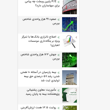
P/E پایین وبملت چه پیامی
برای سهامداران دارد؟
صعود ۹۹ هزار واحدی شاخص
بورس
اصلاح ناترازی بانک‌ها با تمرکز
ویژه بر بنگاه‌داری موسسات
اعتباری!
جهش ۱۲۳ هزار واحدی شاخص
بورس
بیمه پارسیان در آستانه 10 همتی
شدن؛ رشد ۵۷ درصدی حق بیمه
تولیدی ثبت شد
مأموریت معاون پشتیبانی
پژوهشكده بیمه به پایان رسید
روایت ۱۳.۵ همت ارزش‌آفرینی