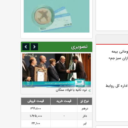
تصویری
یلیارد تومانی بیمه
زان سبز جم»
اره كل روابط
سرمایه بیمه کوثر به ۴ همت می‌رسد
نود ثانیه با فولاد سنگان
ارزش سهام عدالت بالا رفت
تقدیر دبیرکل سندیکای بیمه گران ایران از
توصیه های رئیس پلیس فتا به مشتریان بانک
اقدامات مدیرعامل بیمه رازی
ها در مورد پیشگیری از سرقت های مجازی
نوع ارز
قیمت خرید
قیمت فروش
درهم
399،800
دلار
-
1،925,000
لیر
34,100