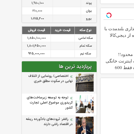
پوند
1,980,100
یوان
210,000
یورو
1،715,400
اری بلندمدت با
نوع سکه
قیمت خرید
قیمت فروش
 از دیجی‌کالا
سکه امامی
1,850,100,000
سکه تمام
1,801,450,000
سکه نیم
945,000,000
حدود!!
گیگ اینترنت خانگی
پربازدید ترین ها
180 روزه فقط 600
!!
اختصاصی/ رونمایی از ائتلاف‌
نهایی در سکوت مطلق خبری
توجه به توسعه زیرساخت‌های
کریدوری موضوع اصلی تجارت
کشور
راغفر: ثروت‌های بادآورده ریشه
در اقتصاد رانتی دارند