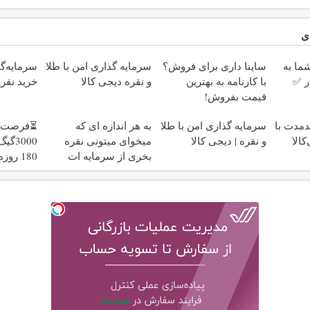
ی
ا به
ساینا داری برای فروش؟
سرمایه گذاری امن با طلا
سرمایه‌گذ
ر ✅
با کارنامه به بهترین
و نقره دیجی کالا
خرید نقره
قیمت بفروش!
دمدت با
سرمایه گذاری امن با طلا
به هر اندازه ای که
⏳فرصت م
کالا
و نقره | دیجی کالا
میخوای میتونی نقره
3000
بخری از سرمایه ات
محافظت کنی
هزارتومان