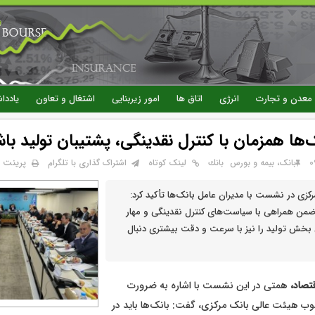
رفتن
به
محتوای
اصلی
معدن و تجارت
انرژی
اتاق ها
امور زیربنایی
اشتغال و تعاون
یاددا
ها همزمان با کنترل نقدینگی، پشتیبان تولید باش
پرینت
بانک، بیمه و بورس
بانك
لینک کوتاه
اشتراک گذاری با تلگرام
زی در نشست با مدیران عامل بانک‌ها تأکید کرد:
ضمن همراهی با سیاست‌های کنترل نقدینگی و مهار
 بخش تولید را نیز با سرعت و دقت بیشتری دنبال
تصاد،
همتی در این نشست با اشاره به ضرورت
 هیئت عالی بانک مرکزی، گفت: بانک‌ها باید در