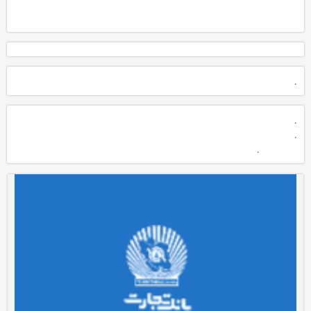
.
.
.
.