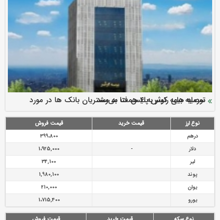
سرمایه بیمه کوثر به ۴ همت می‌رسد
نود ثانیه با فولاد سنگان
ارزش سهام عدالت بالا رفت
توصیه های رئیس پلیس فتا به مشتریان بانک ها در مورد
تقدیر دبیرکل سندیکای بیمه گران ایران از اقدامات مدیرعامل بیمه
رازی
پیشگیری از سرقت های مجازی
نوع ارز
قیمت خرید
قیمت فروش
درهم
399،800
دلار
-
1،925,000
لیر
34,100
پوند
1,980,100
یوان
210,000
یورو
1،715,400
نوع سکه
قیمت خرید
قیمت فروش