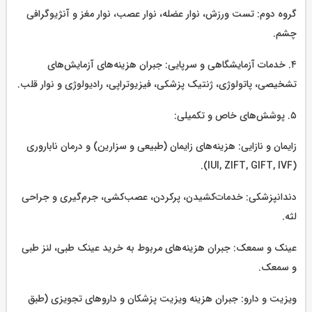
گروه دوم: تست ورزش، نوار عضله، نوار عصب، نوار مغز و آنژیوگرافی
چشم.
۴. خدمات آزمایشگاهی و سرپایی: جبران هزینه‌های آزمایش‌های
تشخیصی، پاتولوژی، ژنتیک پزشکی، فیزیوتراپی، رادیولوژی و نوار قلب.
۵. پوشش‌های خاص و تکمیلی:
زایمان و نازایی: هزینه‌های زایمان (طبیعی و سزارین) و درمان ناباروری
(IUI, ZIFT, GIFT, IVF).
دندانپزشکی: خدمات‌کشیدن، پرکردن، عصب‌کشی، جرم‌گیری و جراحی
لثه.
عینک و سمعک: جبران هزینه‌های مربوط به خرید عینک طبی، لنز طبی
و سمعک.
ویزیت و دارو: جبران هزینه ویزیت پزشکان و داروهای تجویزی (طبق