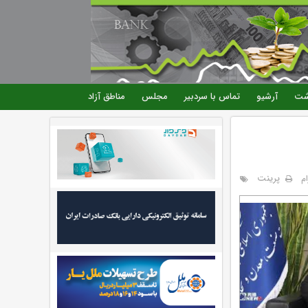
شت
آرشیو
تماس با سردبیر
مجلس
مناطق آزاد
پرینت
م