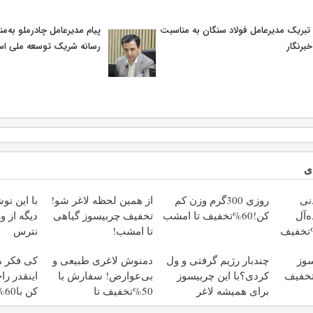
 تبریک مدیرعامل فولاد سنگان به مناسبت
پیام مدیرعامل چادرملو به‌من
خبرنگار
رسانه شریک توسعه ملی ا
ی
نی
روزی 300گرم وزن کم
از همین لحظه لاغر شو!
با این نو
ه‌آل
کن!60%تخفیف تا امشب
تخفیف چربیسوز گیاهی
دیگه از 
ه داری!60%تخفیف
تا امشب!
نترس
سوز
چندبار رژیم گرفتی و ول
دمنوش لاغری طبیعی و
کی فکر م
رو با ۶۰٪ تخفیف
کردی؟با این چربیسوز
بی‌عوارض! سفارش با
اینقدر ر
برای همیشه لاغر
50%تخفیف تا
کن
شو!60%تخفیف
امشب(کلیک کن)
بسوزون