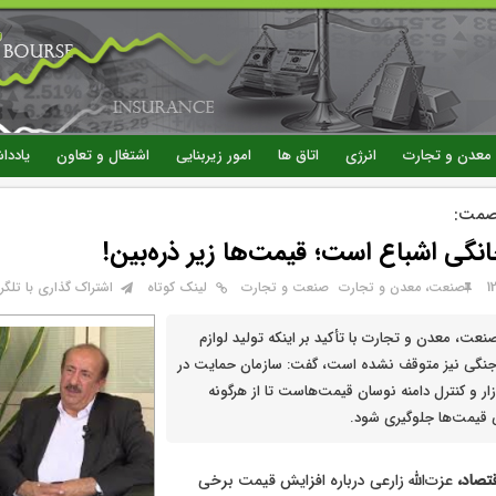
رفتن
به
محتوای
اصلی
معدن و تجارت
انرژی
اتاق ها
امور زیربنایی
اشتغال و تعاون
یاددا
صمت:
 خانگی اشباع است؛ قیمت‌ها زیر ذره‌بین!
صنعت، معدن و تجارت
صنعت و تجارت
لینک کوتاه
اشتراک گذاری با تلگرا
ت، معدن و تجارت با تأکید بر اینکه تولید لوازم
جنگی نیز متوقف نشده است، گفت: سازمان حمایت در
ار و کنترل دامنه نوسان قیمت‌هاست تا از هرگونه
 قیمت‌ها جلوگیری شود.
قتصاد،
عزت‌الله زارعی درباره افزایش قیمت برخی