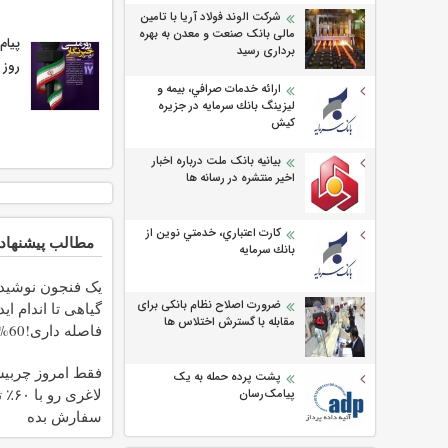
شرکت الوند فولاد آریا با تامین
مالی بانک صنعت و معدن به بهره
پیام
برداری رسید
روز 
ارائه خدمات صرافي، بيمه و
ليزينگ بانك سرمايه در جزيره
كيش
بیانیه بانک ملت درباره اخبار
اخیر منتشره در رسانه ها
كارت اعتباري، خدمتي نوين از
مطالب پیشنهاد
بانك سرمايه
یک فنجون نوشید
ضرورت اصلاح نظام بانکی برای
گیاهی تا اندام اید
مقابله با گسترش اختلاس ها
فاصل
تا امشب
فقط امروز چربی
پشت پرده حمله به یک
لاغری 
پیامک‌رسان
سفارش بده