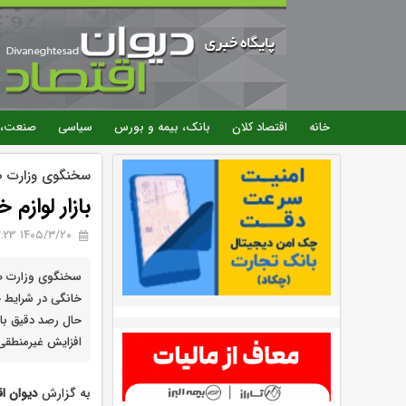
خانه
اقتصاد کلان
بانک، بیمه و بورس
سیاسی
صنعت، 
سخنگوی وزارت 
بازار لوازم
۱۴۰۵/۳/۲۰ 12:23
سخنگوی وزارت صنع
خانگی در شرایط 
حال رصد دقیق باز
افزایش غیرمنطقی
به گزارش
دیوان ا