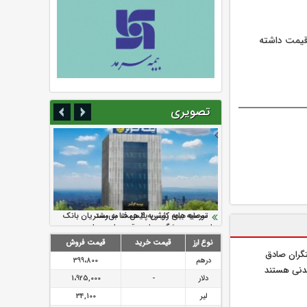
 قیمت داشته
تصویری
سرمایه بیمه کوثر به ۴ همت می‌رسد
نود ثانیه با فولاد سنگان
ارزش سهام عدالت بالا رفت
تقدیر دبیرکل سندیکای بیمه گران ایران از
توصیه های رئیس پلیس فتا به مشتریان بانک
اقدامات مدیرعامل بیمه رازی
ها در مورد پیشگیری از سرقت های مجازی
نوع ارز
قیمت خرید
قیمت فروش
یتگران صادق
درهم
399،800
دنی هستند
دلار
-
1،925,000
لیر
34,100