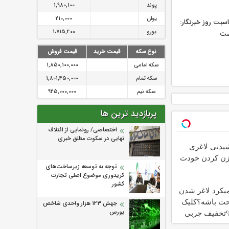
پوند
1,980,100
یوان
210,000
اسبت روز خبرنگار:
یورو
1،715,400
ست
نوع سکه
قیمت خرید
قیمت فروش
سکه امامی
1,850,100,000
سکه تمام
1,801,450,000
سکه نیم
945,000,000
پربازدید ترین ها
اختصاصی/ رونمایی از ائتلاف‌
نهایی در سکوت مطلق خبری
شیدنی لاغری
وزن کردن خودت
توجه به توسعه زیرساخت‌های
کریدوری موضوع اصلی تجارت
کشور
یکرد لاغر شدن
احت باشه؟کلیک
جهش ۱۲۳ هزار واحدی شاخص
 با60%تخفیف چربی
بورس