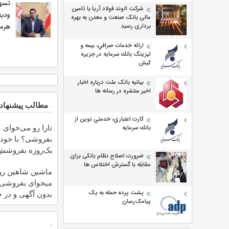
شرکت الوند فولاد آریا با تامین
ودیع
مالی بانک صنعت و معدن به بهره
هرمز
برداری رسید
ارائه خدمات صرافي، بيمه و
ليزينگ بانك سرمايه در جزيره
كيش
بیانیه بانک ملت درباره اخبار
اخیر منتشره در رسانه ها
مطالب پیشنهاد
كارت اعتباري، خدمتي نوين از
تارا رو می‌خوای
بانك سرمايه
یک‌روزه بفروشش
ضرورت اصلاح نظام بانکی برای
مقابله با گسترش اختلاس ها
ماشین شاهین رو
میخوای بفروشی؟ 
پشت پرده حمله به یک
بدون آگهی و در چ
پیامک‌رسان
ساعت بفروشش
.