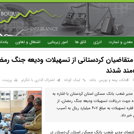
رفتن
به
محتوای
اصلی
معدن و تجارت
انرژی
اتاق ها
امور زیربنایی
اشتغال و تعاون
یاددا
از متقاضیان کردستانی از تسهیلات ودیعه جنگ رم
مند شدند
پرینت
بانک، بیمه و بورس
بانك
لینک کوتاه
اشتراک گذاری با تلگرام
 مدیر شعب بانک مسکن استان کردستان با اشاره به
۱۰ خانواده جهت دریافت تسهیلات ودیعه جنگ رمضان، از
پرداخت تعداد ۷۱ فقره تسهیلات به مبلغ ۴۰۷ میلیارد ریال به آسیب
خبر داد.
قتصاد، مدیر شعب بانک مسکن استان کردستان در