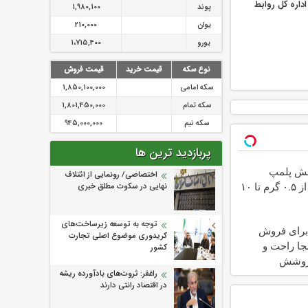
اره كل روابط
پوند
1,980,100
یوان
210,000
یورو
1،715,400
نوع سکه
قیمت خرید
قیمت فروش
سکه امامی
1,850,100,000
سکه تمام
1,801,450,000
سکه نیم
945,000,000
پربازدید ترین ها
ش پلمپ
اختصاصی/ رونمایی از ائتلاف‌
طلاسی، از ۰.۵ گرم تا ۱۰
نهایی در سکوت مطلق خبری
توجه به توسعه زیرساخت‌های
رو برای فروش
کریدوری موضوع اصلی تجارت
جا راحت و
کشور
روشش
راغفر: ثروت‌های بادآورده ریشه
در اقتصاد رانتی دارند