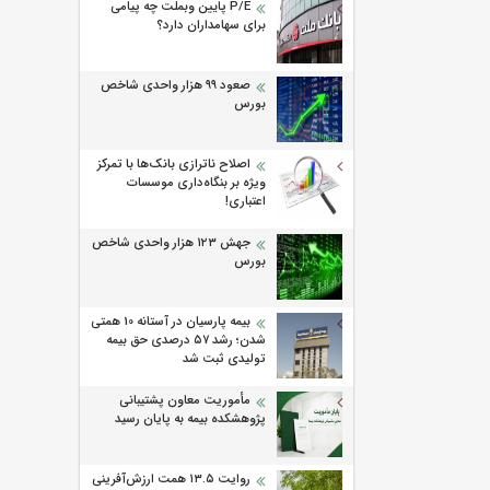
P/E پایین وبملت چه پیامی
برای سهامداران دارد؟
صعود ۹۹ هزار واحدی شاخص
بورس
اصلاح ناترازی بانک‌ها با تمرکز
ویژه بر بنگاه‌داری موسسات
اعتباری!
جهش ۱۲۳ هزار واحدی شاخص
بورس
بیمه پارسیان در آستانه 10 همتی
شدن؛ رشد ۵۷ درصدی حق بیمه
تولیدی ثبت شد
مأموریت معاون پشتیبانی
پژوهشكده بیمه به پایان رسید
روایت ۱۳.۵ همت ارزش‌آفرینی