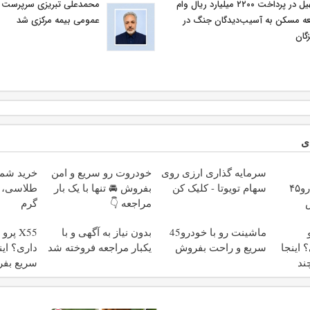
تسهیل در پرداخت ۲۲۰۰ میلیارد ریال وام
محمدعلی تبریزی سرپرست اد
ه مسکن به آسیب‌دیدگان جنگ در
عمومی بیمه مركزی شد
گان
ی
سرمایه گذاری ارزی روی
خودروت رو سریع و امن
خرید شم
بفروشی؟ با خودرو۴۵
سهام تویوتا - کلیک کن
بفروش 🚘 تنها با یک بار
مراجعه 👇
گرم
ماشینت رو با خودرو45
بدون نیاز به آگهی و با
X55 پ
اینجا
سریع و راحت بفروش
یکبار مراجعه فروخته شد
داری؟ این
ند
سریع بف