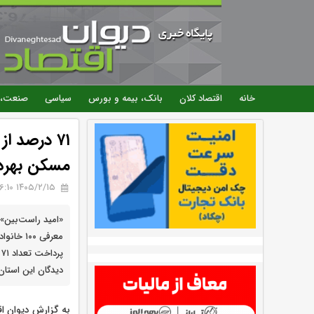
خانه
اقتصاد کلان
بانک، بیمه و بورس
سیاسی
صنعت، 
۷۱ درصد 
مسکن بهره‌
۱۴۰۵/۲/۱۵ 16:10
«امید راست‌بین»
معرفی ۰
دیدگان این استان 
به گزارش دیوان ا