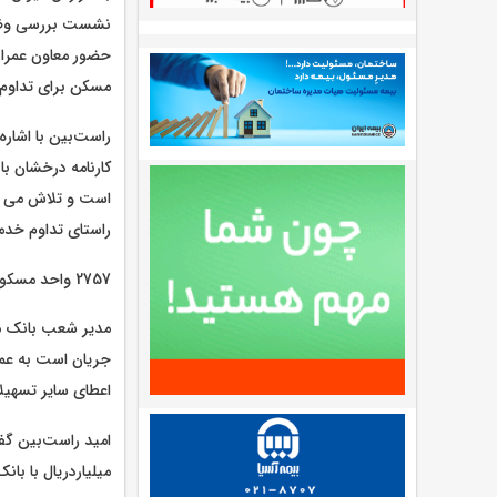
نشست بررسی وضعی
حضور معاون عمرانی
مسکن برای تداوم 
راست‌بین با اشار
کارنامه درخشان با
است و تلاش می کن
راستای تداوم خدمت
2757 واحد مسکونی نهضت ملی به متقاضیان واگذار شد
مدیر شعب بانک مس
جریان است به عمل
اعطای سایر تسهیلا
میلیاردریال با ب