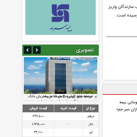
19 هزار میلیاردریال به حساب سازندگان واریز
تصویری
سرمایه بیمه کوثر به ۴ همت می‌رسد
نود ثانیه با فولاد سنگان
ارزش سهام عدالت بالا رفت
تقدیر دبیرکل سندیکای بیمه گران ایران از
توصیه های رئیس پلیس فتا به مشتریان بانک
اقدامات مدیرعامل بیمه رازی
ها در مورد پیشگیری از سرقت های مجازی
یلیارد تومانی بیمه
نوع ارز
قیمت خرید
قیمت فروش
زان سبز جم»
درهم
399،800
دلار
-
1،925,000
لیر
34,100