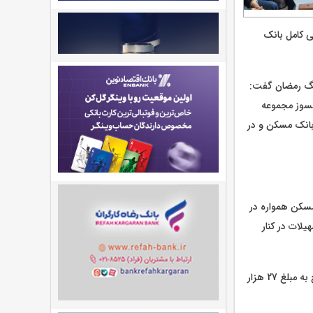
ی کامل بانک
جنگ رمضان گفت:
دلسوز مجموعه
بانک مسکن و در
مسکن همواره در
لات در کنار
امید راست‌بین گفت: تا اوایل اردیبهشت‌ماه سال جاری قرارداد 6هزار و 307 واحد در قالب این طرح به مبلغ 27 هزار