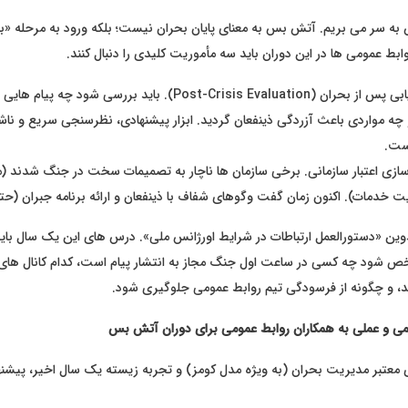
به سر می بریم. آتش بس به معنای پایان بحران نیست؛ بلکه ورود به مرحله «باز
بط عمومی ها در این دوران باید سه مأموریت کلیدی را دنبال کنند.
مأموریت اول: ارزیابی پس از بحران (Post-Crisis Evaluation). باید بررسی 
چه مواردی باعث آزردگی ذینفعان گردید. ابزار پیشنهادی، نظرسنجی سریع و ناشنا
ست.
ازی اعتبار سازمانی. برخی سازمان ها ناچار به تصمیمات سخت در جنگ شدند (مث
یت خدمات). اکنون زمان گفت وگوهای شفاف با ذینفعان و ارائه برنامه جبران (ح
ین «دستورالعمل ارتباطات در شرایط اورژانس ملی». درس های این یک سال باید
شود چه کسی در ساعت اول جنگ مجاز به انتشار پیام است، کدام کانال های ا
د، و چگونه از فرسودگی تیم روابط عمومی جلوگیری شود.
معتبر مدیریت بحران (به ویژه مدل کومز) و تجربه زیسته یک سال اخیر، پیشنهاد