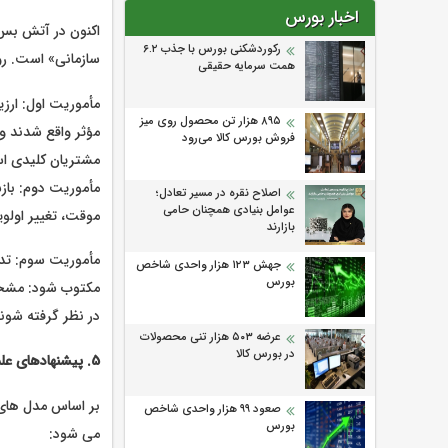
اخبار بورس
اکنون در آتش بس 
رکوردشکنی بورس با جذب ۶.۲
سازمانی» است. روا
همت سرمایه حقیقی
۸۹۵ هزار تن محصول روی میز
مؤثر واقع شدند و 
فروش بورس کالا می‌‌رود
مشتریان کلیدی ا
مأموریت دوم: بازس
اصلاح نقره در مسیر تعادل؛
عوامل بنیادی همچنان حامی
موقت، تغییر اولو
بازارند
مأموریت سوم: تدو
جهش ۱۲۳ هزار واحدی شاخص
بورس
مکتوب شود: مشخص 
در نظر گرفته شون
عرضه ۵۰۳ هزار تنی محصولات
در بورس کالا
5. پیشنهادهای علمی و عملی به همکاران روابط عمومی برای دوران آتش بس
بر اساس مدل های 
صعود ۹۹ هزار واحدی شاخص
بورس
می شود: