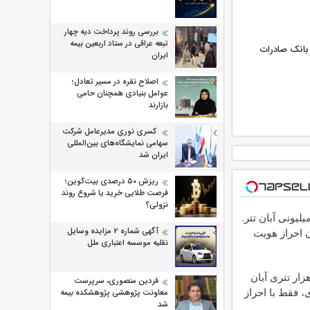
بررسی روند پرداخت دیه چهار
تبعه عراقی در ستاد اربعین بیمه
 بانک صادرات
ایران
اصلاح نقره در مسیر تعادل؛
عوامل بنیادی همچنان حامی
بازارند
کسری نوری مدیرعامل شرکت
سهامی نمایشگاه‌های بین‌المللی
ایران شد
ریزش ۵۰ درصدی بیت‌کوین؛
فرصت طلایی خرید یا شروع روند
نزولی؟
م 200 میلیونی آبان تتر.
آگهی شماره 2 مزایده وسایل
ن احراز هویت
نقلیه موسسه اعتباری ملل
م 100 هزار تتری آبان
فردین منصوری، سرپرست
ی، فقط با احراز
معاونت پژوهشی پژوهشكده بیمه
شد