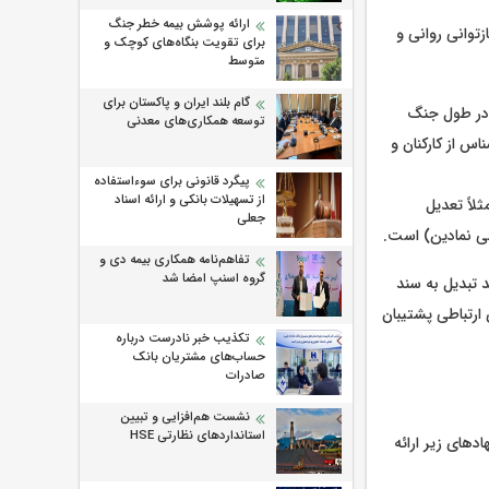
ارائه پوشش بیمه خطر جنگ
توانی روانی و
برای تقویت بنگاه‌های کوچک و
متوسط
گام بلند ایران و پاکستان برای
شود چه پیام هایی در طول جنگ
توسعه همکاری‌های معدنی
س از کارکنان و
پیگرد قانونی برای سوءاستفاده
از تسهیلات بانکی و ارائه اسناد
لاً تعدیل
جعلی
تی نمادین) است.
تفاهم‌نامه همکاری بیمه دی و
گروه اسنپ امضا شد
 تبدیل به سند
رتباطی پشتیبان
تکذیب خبر نادرست درباره
حساب‌های مشتریان بانک
صادرات
نشست هم‌افزایی و تبیین
استانداردهای نظارتی HSE
های زیر ارائه