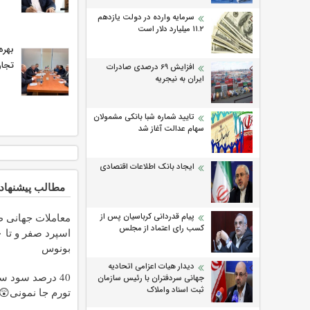
سرمایه وارده در دولت یازدهم
۱۱.۲ میلیارد دلار است
بهره
تجار
افزایش 69 درصدی صادرات
ایران به نیجریه
تایید شماره شبا بانکی مشمولان
سهام عدالت آغاز شد
ایجاد بانک اطلاعات اقتصادی
مطالب پیشنهاد
معاملات جهانی طل
پیام قدردانی کرباسیان پس از
کسب رای اعتماد از مجلس
بونوس
دیدار هیات اعزامی اتحادیه
40 درصد سود سال
جهانی سردفتران با رئیس سازمان
ثبت اسناد واملاک
تورم جا نمونی😲