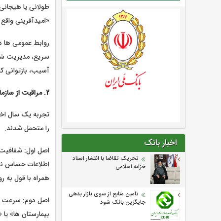
طولانی یا هیجانی 
«امیدآفرینی واقع
روابط عمومی ها د
سریع، مدیریت شایع
آسیب، بازتوانی کار
2. مراقبت از سازمان: چگونه سرمایه اجتماعی در بمباران خبری حفظ شد؟
تجربه یک سال اخی
را متحمل شدند.
اخبار بانک
اصل اول: شفافیت 
تحریک تقاضا با انتشار اسناد
اطلاعات حساس نیز 
خزانه اسلامی
همراه با قول به 
تامین منابع از سوی بازار بدهی
اصل دوم: سرعت در 
جایگزین بانک شود
بیمارستان ها» یا