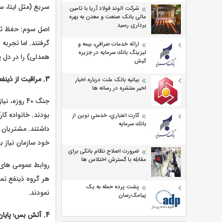
سریع (مثل ایتا، سروش، بله)
شرکت الوند فولاد آریا با تامین
مالی بانک صنعت و معدن به بهره
برداری رسید
اصل سوم: حفظ ثبات
گرفتند. اما تجربه
ارائه خدمات صرافي، بيمه و
ليزينگ بانك سرمايه در جزيره
همدلی) را در دل 
كيش
3. مراقبت از ذینفعان: عدالت ارتباطی در خط مقدم
بیانیه بانک ملت درباره اخبار
اخیر منتشره در رسانه ها
جنگ 40 روز
بودند. خانواده کا
كارت اعتباري، خدمتي نوين از
بانك سرمايه
داشتند. مشتریان و
خود سازمان نیاز 
ضرورت اصلاح نظام بانکی برای
مقابله با گسترش اختلاس ها
روابط عمومی های م
هر گروه ذینفع تم
پشت پرده حمله به یک
نمودند.
پیامک‌رسان
4. آتش بس؛ پایان جنگ نیست، آغاز بازسازی است