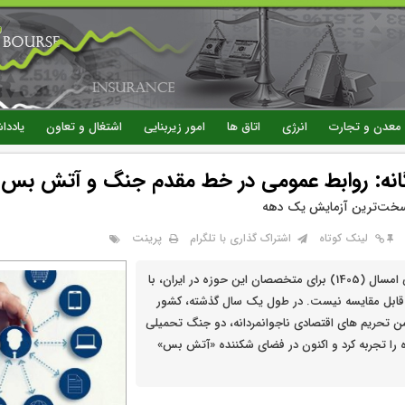
رفتن
به
محتوای
اصلی
معدن و تجارت
انرژی
اتاق ها
امور زیربنایی
اشتغال و تعاون
یاددا
انه: روابط عمومی در خط مقدم جنگ و آتش بس
سخت‌ترین آزمایش یک دهه
پرینت
لینک کوتاه
اشتراک گذاری با تلگرام
روز روابط عمومی امسال (1405) برای متخصصان این حوزه در ایران، با
ابل مقایسه نیست. در طول یک سال گذشته، کشور
من تحریم های اقتصادی ناجوانمردانه، دو جنگ تحمیلی
زه و 40 روزه را تجربه کرد و اکنون در فضای شکننده «آتش بس»