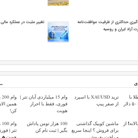
‌گیری حداکثری از ظرفیت موافقت‌نامه
تغییر مثبت در عملکرد مالی
ت آزاد ایران و روسیه
ی
ا با
ترید XAUUSD با اسپرد
وام 15 میلیاردی آبان تتر |
وا
اسپرد صفر و تا ۵۰۰ دلار
از صفر پیپ
فوری، فقط با احراز
همین الا
هویت
کن!
انه❗ از
ماشین کوییک گذاشتی
100 هزار تومن پاداش
وا
برای فروش ؟ اینجا سریع
بگیر | ثبت نام کن
تتر | فور
و راحت بفروش
هویت🔥