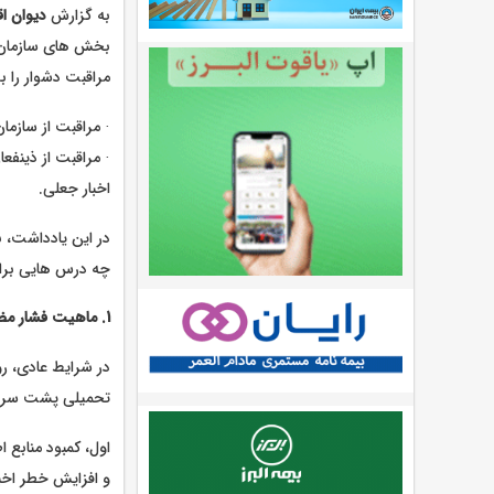
به گزارش
دیوان ا
بخش های سازمان، ف
مراقبت دشوار را ب
· مراقبت از سازمان
· مراقبت از ذینفع
اخبار جعلی.
در این یادداشت، 
چه درس هایی برا
1. ماهیت فشار مضاعف: از تحریم تا جنگ نامتقارن
در شرایط عادی، ر
تحمیلی پشت سر هم
اول، کمبود منابع 
و افزایش خطر اخب