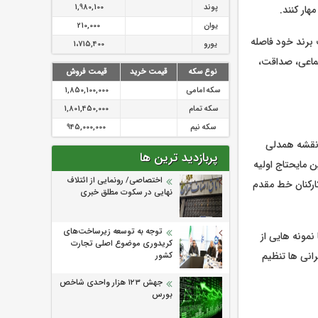
پوند
1,980,100
یوان
210,000
 برند خود فاصله
یورو
1،715,400
تماعی، صداقت،
نوع سکه
قیمت خرید
قیمت فروش
سکه امامی
1,850,100,000
سکه تمام
1,801,450,000
سکه نیم
945,000,000
ی نقشه همدلی
پربازدید ترین ها
ن مایحتاج اولیه
اختصاصی/ رونمایی از ائتلاف‌
کارکنان خط مقدم
نهایی در سکوت مطلق خبری
توجه به توسعه زیرساخت‌های
نمونه هایی از
کریدوری موضوع اصلی تجارت
انی ها تنظیم
کشور
جهش ۱۲۳ هزار واحدی شاخص
بورس