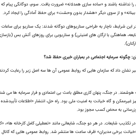
را نداشته باشند و «ساده سازی همدلانه» ضرورت یافت. سوم، دوگانگی پیام که ا
 بینانه» و از سوی دیگر «هشدار بدون وحشت» برای حفظ آمادگی را ایجاد کرد.
ر این شرایط، ناچار به طراحی سناریوهای دوگانه شدند: یک سناریو برای ساعات
ه، هماهنگی با ارگان های امنیتی) و سناریویی برای روزهای آتش بس (بازسازی ا
کنان).
ر نشان داد که سازمان هایی که روابط عمومی آن ها سه اصل زیر را رعایت کردن
هوشمند. در جنگ، پنهان کاری مطلق باعث بی اعتمادی و فرار سرمایه ها می شد، 
غیرممکن و گاه خیانت به امنیت ملی بود. راه حل، انتشار «اطلاعات تأییدشده اما
روزرسانی به محض کسب مجوز بود.
تکذیب شایعات. در هر دو جنگ، شایعاتی مانند «تعطیلی کامل کارخانه ها»، «کمب
 «خیانت برخی مدیران» ظرف ساعت ها منتشر شد. روابط عمومی هایی که کانال