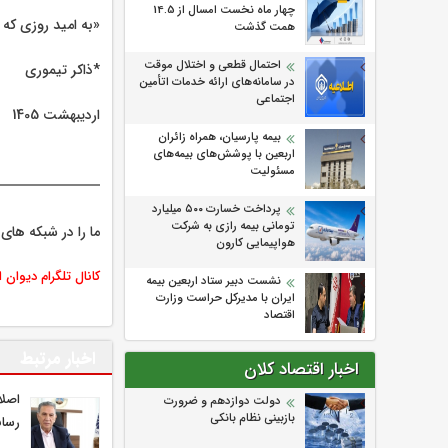
چهار ماه نخست امسال از 14.5
«به امید روزی که
همت گذشت
احتمال قطعی و اختلال موقت
*ذاکر تیموری
در سامانه‌های ارائه خدمات اتأمین
اجتماعی
اردیبهشت 1405
بیمه پارسیان، همراه زائران
اربعین با پوشش‌های بیمه‌های
مسئولیت
پرداخت خسارت ۵۰۰ میلیارد
تومانی بیمه رازی به شرکت
ما را در شبکه های 
هواپیمایی کارون
کانال تلگرام دیوان 
نشست دبیر ستاد اربعین بیمه
ایران با مدیرکل حراست وزارت
اقتصاد
اخبار مرتبط
اخبار اقتصاد کلان
اصلا
دولت دوازدهم و ضرورت
بازبینی نظام بانکی
رسان