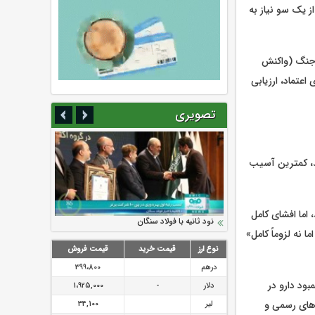
ز یک سو نیاز به
 جنگ (واکنش
عتماد، ارزیابی
تصویری
د، کمترین آسیب
اما افشای کامل
سرمایه بیمه کوثر به ۴ همت می‌رسد
نود ثانیه با فولاد سنگان
ارزش سهام عدالت بالا رفت
تقدیر دبیرکل سندیکای بیمه گران ایران از
توصیه های رئیس پلیس فتا به مشتریان بانک
 نه لزوماً کامل»
اقدامات مدیرعامل بیمه رازی
ها در مورد پیشگیری از سرقت های مجازی
نوع ارز
قیمت خرید
قیمت فروش
درهم
399،800
ود دارو در
دلار
-
1،925,000
 های رسمی و
لیر
34,100