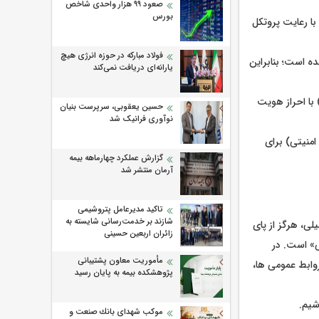
صعود ۹۹ هزار واحدی شاخص
بورس
با رعایت پروتکل
فولاد مبارکه در حوزه انرژی هیچ
ه است؛ بنابراین
یارانه‌ای دریافت نمی‌کند
 با احراز هویت
حسین یعقوبی، سرپرست بنیان
نوآوری فرانیک شد
امنیتی) برای
گزارش عملکرد چهارماهه بیمه
آرمان منتشر شد
تاکید مدیرعامل پتروشیمی
شازند بر خدمت‌رسانی شایسته به
حمیلی، هرگز از پای
زائران اربعین حسینی
ی» است. در
مأموریت معاون پشتیبانی
وابط عمومی ها،
پژوهشكده بیمه به پایان رسید
شیم.
موكب شهدای بانك صنعت و