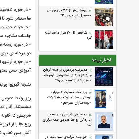
- در حوزه شفافیت 
عرضه بیش‌از ۳.۲ میلیون تن
محصول در بورس کالا
ها منتشر شود تا اع
- در حوزه حمایت ا
شاخص کل ۲۰ هزار واحد افت
جلسات مشاوره ساز
کرد
- در حوزه رسانه ه
دو مرحله ای برای ک
اخبار بیمه
- در حوزه آرشیو ا
آموزش نسل بعدی 
مدیریت پرتفوی در بیمه آرمان
وارد فاز تازه‌ای شد؛ وقتی کیفیت،
مسیر رشد را تعیین می‌کند
نتیجه گیری: رواب
پرداخت خسارت ۶ میلیارد
تومانی بیمه تجارت‌نو به شرکت
«بهینه‌سازان سبز جم»
ننشستند. آنان ثا
محمدعلی تبریزی سرپرست
شرایطی که گلوله ه
اداره كل روابط عمومی بیمه مركزی
روح ها را از فروپ
شد
آتش بس فعلی، فرص
حق بیمه تولیدی بیمه ملت در