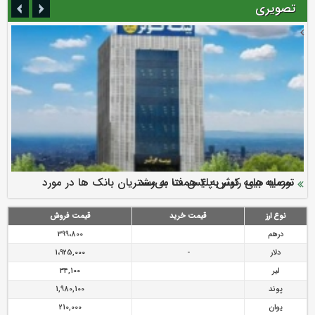
تصویری
سرمایه بیمه کوثر به ۴ همت می‌رسد
نود ثانیه با فولاد سنگان
ارزش سهام عدالت بالا رفت
توصیه های رئیس پلیس فتا به مشتریان بانک ها در مورد
تقدیر دبیرکل سندیکای بیمه گران ایران از اقدامات مدیرعامل بیمه
رازی
پیشگیری از سرقت های مجازی
نوع ارز
قیمت خرید
قیمت فروش
درهم
399،800
دلار
-
1،925,000
لیر
34,100
پوند
1,980,100
یوان
210,000