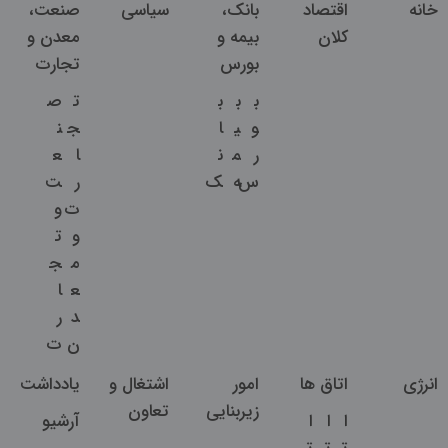
خانه
اقتصاد
بانک،
سیاسی
صنعت،
کلان
بیمه و
معدن و
بورس
تجارت
ب
ب
ب
ت
ص
و
ی
ا
ج
ن
ر
م
ن
ا
ع
س
ه
ک
ر
ت
ت
و
و
ت
م
ج
ع
ا
د
ر
ن
ت
انرژی
اتاق ها
امور
اشتغال و
یادداشت
زیربنایی
تعاون
ا
ا
ا
آرشیو