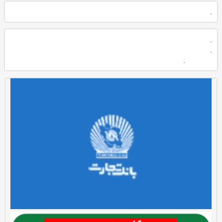
.
.
.
.