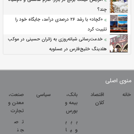
چند؟
«کچاد» با رشد ۲۶ درصدی درآمد، جایگاه خود را
تثبیت کرد
خدمت‌رسانی شبانه‌روزی به زائران حسینی در موکب
هلدینگ خلیج‌فارس در عسلویه
منوی اصلی
خانه
اقتصاد
بانک،
سیاسی
صنعت،
کلان
بیمه و
معدن و
بورس
تجارت
ب
ب
ب
ت
ص
و
ی
ا
ج
ن