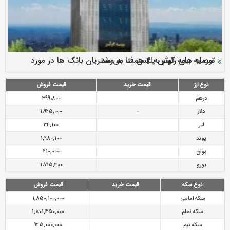
سرمایه بیمه کوثر به ۴ همت می‌رسد
نود ثانیه با فولاد سنگان
ارزش سهام عدالت بالا رفت
توصیه های رئیس پلیس فتا به مشتریان بانک ها در مورد
تقدیر دبیرکل سندیکای بیمه گران ایران از اقدامات مدیرعامل بیمه
رازی
پیشگیری از سرقت های مجازی
نوع ارز
قیمت خرید
قیمت فروش
درهم
399،800
دلار
-
1،925,000
لیر
34,100
پوند
1,980,100
یوان
210,000
یورو
1،715,400
نوع سکه
قیمت خرید
قیمت فروش
سکه امامی
1,850,100,000
سکه تمام
1,801,450,000
سکه نیم
945,000,000