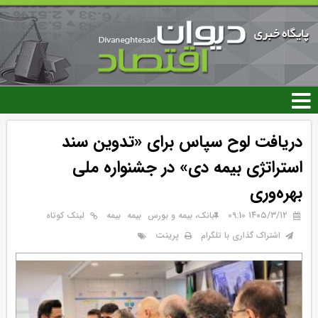
رفتن
به
محتوای
اصلی
دریافت لوح سپاس برای «تدوین سند
استراتژی بیمه دی» در جشنواره ملی
بهره‌وری
۱۴۰۵/۳/۱۲ 09:10
بانک، بیمه و بورس
بيمه
بیمه
لینک کوتاه
پرینت
اشتراک گذاری با تلگرام