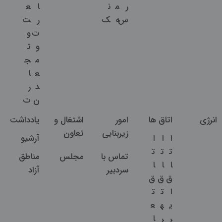
ر
م
ن
ا
ع
س
ه
ک
ر
ت
ت
و
و
ت
م
ج
ع
ا
د
ر
ن
ت
انرژی
اتاق ها
امور
اشتغال و
یادداشت
زیربنایی
تعاون
ا
ا
ا
آرشیو
ت
ت
ت
تماس با
مجلس
مناطق
ا
ا
ا
سردبیر
آزاد
ق
ق
ق
ا
ت
ت
ی
ه
ع
ر
ر
ا