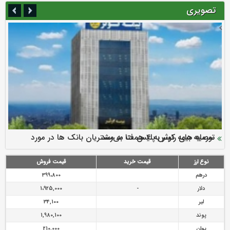
تصویری
سرمایه بیمه کوثر به ۴ همت می‌رسد
نود ثانیه با فولاد سنگان
ارزش سهام عدالت بالا رفت
توصیه های رئیس پلیس فتا به مشتریان بانک ها در مورد
تقدیر دبیرکل سندیکای بیمه گران ایران از اقدامات مدیرعامل بیمه
رازی
پیشگیری از سرقت های مجازی
نوع ارز
قیمت خرید
قیمت فروش
درهم
399،800
دلار
-
1،925,000
لیر
34,100
پوند
1,980,100
یوان
210,000