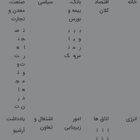
خانه
اقتصاد
بانک،
سیاسی
صنعت،
کلان
بیمه و
معدن و
بورس
تجارت
ب
ب
ب
ت
ص
و
ی
ا
ج
ن
ر
م
ن
ا
ع
س
ه
ک
ر
ت
ت
و
و
ت
م
ج
ع
ا
د
ر
ن
ت
انرژی
اتاق ها
امور
اشتغال و
یادداشت
زیربنایی
تعاون
ا
ا
ا
آرشیو
ت
ت
ت