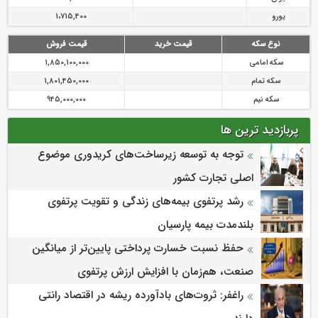
یورو
1،715,400
نوع سکه
قیمت خرید
قیمت فروش
سکه امامی
1,850,100,000
سکه تمام
1,801,450,000
سکه نیم
945,000,000
پربازدید ترین ها
توجه به توسعه زیرساخت‌های کریدوری موضوع
اصلی تجارت کشور
رشد پرتفوی بیمه‌های زندگی و تقویت پرتفوی
بلندمدت بیمه پارسیان
حفظ نسبت خسارت پرداختی پایین‌تر از میانگین
صنعت، هم‌زمان با افزایش ارزش پرتفوی
راغفر: ثروت‌های بادآورده ریشه در اقتصاد رانتی