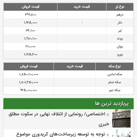
رازی
پیشگیری از سرقت های مجازی
نوع ارز
قیمت خرید
قیمت فروش
درهم
399،800
دلار
-
1،925,000
لیر
34,100
پوند
1,980,100
یوان
210,000
یورو
1،715,400
نوع سکه
قیمت خرید
قیمت فروش
سکه امامی
1,850,100,000
سکه تمام
1,801,450,000
سکه نیم
945,000,000
پربازدید ترین ها
اختصاصی/ رونمایی از ائتلاف‌ نهایی در سکوت مطلق
خبری
توجه به توسعه زیرساخت‌های کریدوری موضوع