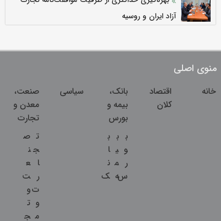
آزاد ایران و روسیه
منوی اصلی
خانه
اقتصاد
بانک،
سیاسی
صنعت،
کلان
بیمه و
معدن و
بورس
تجارت
ب
ب
ب
ت
ص
و
ی
ا
ج
ن
ر
م
ن
ا
ع
س
ه
ک
ر
ت
ت
و
و
ت
م
ج