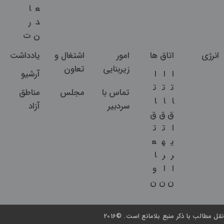
ع
ا
د
ر
ن
ت
انرژی
اتاق ها
امور
اشتغال و
یادداشت
زیربنایی
تعاون
ا
ا
ا
آرشیو
ت
ت
ت
تماس با
مجلس
مناطق
ا
ا
ا
سردبیر
آزاد
ق
ق
ق
ا
ت
ت
ی
ه
ع
ر
ر
ا
ا
ا
و
ن
ن
ن
نقل مطالب با ذکر منبع بلامانع است. ©2016