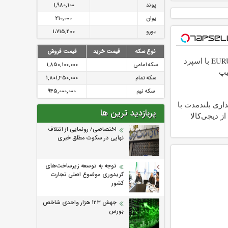
پوند
1,980,100
یوان
210,000
یورو
1،715,400
نوع سکه
قیمت خرید
قیمت فروش
ترید EURUSD با اسپرد
سکه امامی
1,850,100,000
یپ
سکه تمام
1,801,450,000
سکه نیم
945,000,000
اری بلندمدت با
پربازدید ترین ها
از دیجی‌کالا
اختصاصی/ رونمایی از ائتلاف‌
نهایی در سکوت مطلق خبری
توجه به توسعه زیرساخت‌های
کریدوری موضوع اصلی تجارت
کشور
جهش ۱۲۳ هزار واحدی شاخص
بورس