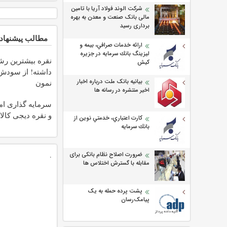
شرکت الوند فولاد آریا با تامین
مالی بانک صنعت و معدن به بهره
برداری رسید
مطالب پیشنهاد
ارائه خدمات صرافي، بيمه و
ليزينگ بانك سرمايه در جزيره
نقره بیشترین رش
كيش
داشته! از سودش
بیانیه بانک ملت درباره اخبار
نمون
اخیر منتشره در رسانه ها
سرمایه گذاری امن
و نقره دیجی کالا
كارت اعتباري، خدمتي نوين از
بانك سرمايه
ضرورت اصلاح نظام بانکی برای
.
مقابله با گسترش اختلاس ها
پشت پرده حمله به یک
پیامک‌رسان