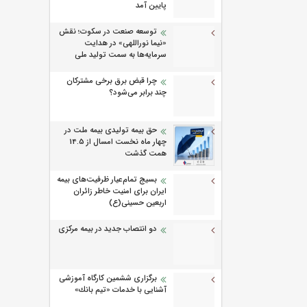
پایین آمد
توسعه صنعت در سکوت؛ نقش
«نیما نوراللهی» در هدایت
سرمایه‌ها به سمت تولید ملی
چرا قبض برق برخی مشترکان
چند برابر می‌شود؟
حق بیمه تولیدی بیمه ملت در
چهار ماه نخست امسال از 14.5
همت گذشت
بسیج تمام‌عیار ظرفیت‌های بیمه
ایران برای امنیت خاطر زائران
اربعین حسینی(ع)
دو انتصاب جدید در بیمه مرکزی
برگزاری ششمین كارگاه آموزشی
آشنایی با خدمات «تیم بانك»