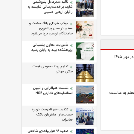
تاکید مدیرعامل پتروشیمی
شازند بر خدمت‌رسانی شایسته به
زائران اربعین حسینی
موكب شهدای بانك صنعت و
معدن در مسیر پیاده‌روی
جاماندگان اربعین برپا می‌شود
مأموریت معاون پشتیبانی
پژوهشكده بیمه به پایان رسید
تداوم روند صعودی قیمت
طلای جهانی
نشست هم‌افزایی و تبیین
معلم به مناسبت
استانداردهای نظارتی HSE
تکذیب خبر نادرست درباره
حساب‌های مشتریان بانک
صادرات
صعود ۹۹ هزار واحدی شاخص