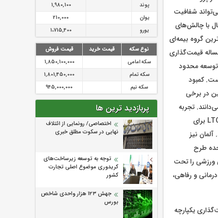
پوند
1,980,100
ی‌تواند شفافیت
یوان
210,000
ال با چالش‌های
یورو
1،715,400
رین گروه بیمه‌ای
نوع سکه
قیمت خرید
قیمت فروش
مساله قیمت‌گذاری
سکه امامی
1,850,100,000
 توسعه محدود
سکه تمام
1,801,450,000
ست. کمبود
سکه نیم
945,000,000
ین در برخی
دانند. تجربه
پربازدید ترین ها
های بین المللی برای غلبه بر این چالش‌ها می‌تواند راهگشا باشد. در ژاپن، نظام مراقبت بلندمدت LTCI برای
اختصاصی/ رونمایی از ائتلاف‌
نهایی در سکوت مطلق خبری
آلمان نیز
تحده طرح
توجه به توسعه زیرساخت‌های
‌های ورزشی را تحت
کریدوری موضوع اصلی تجارت
رمانی و رفاهی،
کشور
جهش ۱۲۳ هزار واحدی شاخص
بورس
‌گذاری یکپارچه