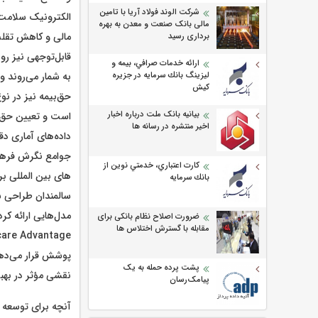
شرکت الوند فولاد آریا با تامین
الکترونیک سلامت 
مالی بانک صنعت و معدن به بهره
مالی و کاهش تقلب‌
برداری رسید
قابل‌توجهی نیز رو
ارائه خدمات صرافي، بيمه و
به شمار می‌روند و
ليزينگ بانك سرمايه در جزيره
كيش
حق‌بیمه نیز در ن
بیانیه بانک ملت درباره اخبار
است و تعیین حق‌بی
اخیر منتشره در رسانه ها
داده‌های آماری د
جوامع نگرش فرهنگ
كارت اعتباري، خدمتي نوين از
بانك سرمايه
سالمندان طراحی ش
مدل‌هایی ارائه کر
ضرورت اصلاح نظام بانکی برای
مقابله با گسترش اختلاس ها
پوشش قرار می‌دهد
پشت پرده حمله به یک
نقشی مؤثر در بهبو
پیامک‌رسان
آنچه برای توسعه 