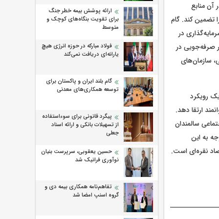
 آن منابع
ارائه پوشش بیمه خطر جنگ
 تضمین کند. گام
برای تقویت بنگاه‌های کوچک و
متوسط
ایه‌گذاری در
فولاد مبارکه در حوزه انرژی هیچ
 صرفه‌جویی در
یارانه‌ای دریافت نمی‌کند
، سازمان‌های
گام بلند ایران و پاکستان برای
توسعه همکاری‌های معدنی
یک رویکرد
مند ارتقا دهد.
پیگرد قانونی برای سوءاستفاده
تماعی سالمندان
از تسهیلات بانکی و ارائه اسناد
جعلی
جه به این
د نقره‌ای است.
حسین یعقوبی، سرپرست بنیان
نوآوری فرانیک شد
تفاهم‌نامه همکاری بیمه دی و
گروه اسنپ امضا شد