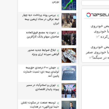
بورس
بررسی روند پرداخت دیه چهار
تبعه عراقی در ستاد اربعین بیمه
ایران
یض خودروی
با خودروی
دعوت به مجمع فوق‌العاده
کرده ✅
صاحبان سهام بانک کارآفرین
یض خودروی
ابلاغ ضوابط جدید صدور
با خودروی صفر
گواهی سپرده ارزی ویژه
ه در سیگما✅
جهش ۲۰۰ درصدی حق‌بیمه
تولیدی بیمه دی؛ نسبت خسارت
پایین آمد
تهران و اسلام‌آباد در مسیر
پیوند پایدار اقتصادی
توسعه صنعت در سکوت؛ نقش
«نیما نوراللهی» در هدایت