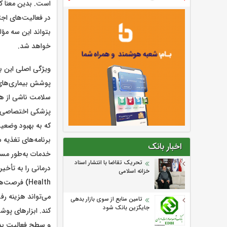
است. بدین معنا ک
در فعالیت‌های اجت
بتواند این سه مؤل
خواهد شد.
ویژگی اصلی این ب
پوشش بیماری‌های 
سلامت ناشی از هم
پزشکی اختصاصی سال
که به بهبود وضعی
برنامه‌های تغذیه 
اخبار بانک
خدمات به‌طور مستق
تحریک تقاضا با انتشار اسناد
خزانه اسلامی
Health) فر
می‌تواند هزینه ر
تامین منابع از سوی بازار بدهی
جایگزین بانک شود
و سطح فعالیت بدنی