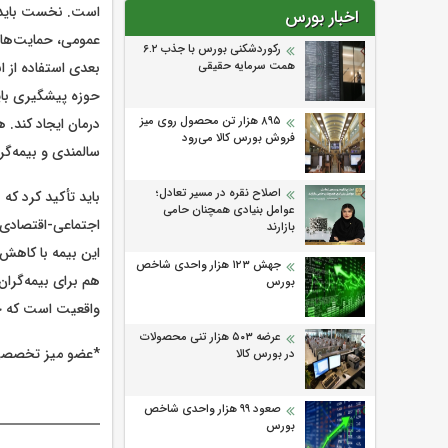
است. نخست باید من
اخبار بورس
عمومی، حمایت‌های
رکوردشکنی بورس با جذب ۶.۲
همت سرمایه حقیقی
بعدی استفاده از 
حوزه پیشگیری بای
۸۹۵ هزار تن محصول روی میز
درمان ایجاد کند. 
فروش بورس کالا می‌‌رود
سالمندی و بیمه‌گر
اصلاح نقره در مسیر تعادل؛
باید تأکید کرد که
عوامل بنیادی همچنان حامی
اجتماعی-اقتصادی ا
بازارند
این بیمه با کاهش
جهش ۱۲۳ هزار واحدی شاخص
هم برای بیمه‌گران
بورس
واقعیت است که جم
عرضه ۵۰۳ هزار تنی محصولات
*عضو میز تخصصی 
در بورس کالا
صعود ۹۹ هزار واحدی شاخص
بورس