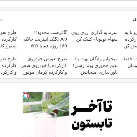
ی
 با یه
سرمایه گذاری ارزی روی
⏳فرصت محدود!!
طرح تعو
رکرده
سهام تویوتا - کلیک کن
3000گیگ اینترنت خانگی
کارکرده 
یض کن
180 روزه فقط 600
صفرو کار
هزارتومان!!
رنت؛ فقط
میخوایم رایگان بهت یاد
طرح تعویض خودروی
طرح تعو
بدیم چجوری پولدارشی!
کارکرده با خودروی صفر
کارکرده 
باور نداری امتحانش
و کارکرده کرمان موتور
و کارکرد
مجانیه
✅