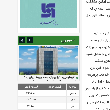
د، امکان مشارکت
د. بیمه‌ای که
زی سالمندان بدل
خش درمانی،
تصویری
ار مالی نظام
زینه و تجهیزات
اتی را شامل شود
‌های سبک،
نمود. این نوع
 خدمات پرهزینه
سرمایه بیمه کوثر به ۴ همت می‌رسد
نود ثانیه با فولاد سنگان
ارزش سهام عدالت بالا رفت
تقدیر دبیرکل سندیکای بیمه گران ایران از
توصیه های رئیس پلیس فتا به مشتریان بانک
درمانی را به تأخیر اندازند. نوآوری فناورانه بُعد دیگر این بیمه است. ظهور فناوری‌های سلامت دیجیتال (Digital
اقدامات مدیرعامل بیمه رازی
ها در مورد پیشگیری از سرقت های مجازی
نوع ارز
قیمت خرید
قیمت فروش
پزشکی از راه دور
درهم
399،800
ن متخصص تسهیل
دلار
-
1،925,000
ه ضربان قلب، فشار خون
لیر
34,100
از پرونده