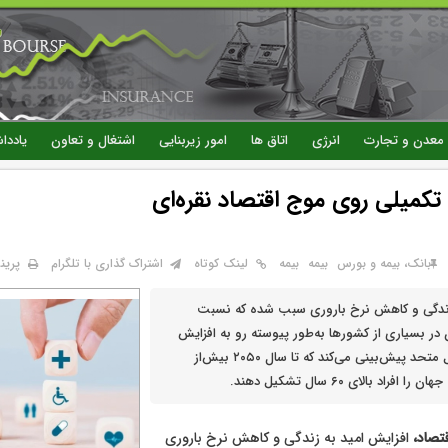
رفتن
به
محتوای
اصلی
معدن و تجارت
انرژی
اتاق ها
امور زیربنایی
اشتغال و تعاون
یاددا
تکمیلی روی موج اقتصاد نقره‌ای
پرین
بانک، بیمه و بورس
بيمه
بیمه
لینک کوتاه
اشتراک گذاری با تلگرام
زندگی و کاهش نرخ باروری سبب شده که نسبت
ر بسیاری از کشورها به‌طور پیوسته رو به افزایش
باشد. سازمان ملل متحد پیش‌بینی می‌کند که تا سال ۲۰۵۰ بیش‌از
اد بالای ۶۰ سال تشکیل دهند.
تصاد،
افزایش امید به زندگی و کاهش نرخ باروری