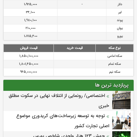
دلار
-
1،925,000
لیر
34,100
پوند
1,980,100
یوان
210,000
یورو
1،715,400
نوع سکه
قیمت خرید
قیمت فروش
سکه امامی
1,850,100,000
سکه تمام
1,801,450,000
سکه نیم
945,000,000
پربازدید ترین ها
اختصاصی/ رونمایی از ائتلاف‌ نهایی در سکوت مطلق
خبری
توجه به توسعه زیرساخت‌های کریدوری موضوع
اصلی تجارت کشور
جهش ۱۲۳ هزار واحدی شاخص بورس