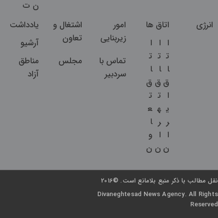
ن
ت
انرژی
اتاق ها
امور
اشتغال و
یادداشت
زیربنایی
تعاون
ا
ا
ا
آرشیو
ت
ت
ت
تماس با
مجلس
مناطق
ا
ا
ا
سردبیر
آزاد
ق
ق
ق
ا
ت
ت
ی
ه
ع
ر
ر
ا
ا
ا
و
ن
ن
ن
نقل مطالب با ذکر منبع بلامانع است. ©2016
Divaneghtesad News Agency. All Rights
Reserved