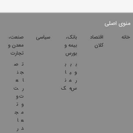
منوی اصلی
خانه
اقتصاد
بانک،
سیاسی
صنعت،
کلان
بیمه و
معدن و
بورس
تجارت
ب
ب
ب
ت
ص
و
ی
ا
ج
ن
ر
م
ن
ا
ع
س
ه
ک
ر
ت
ت
و
و
ت
م
ج
ع
ا
د
ر