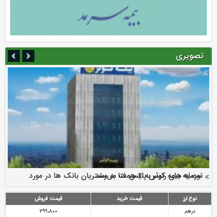
تصویری
سرمایه بیمه کوثر به ۴ همت می‌رسد
نود ثانیه با فولاد سنگان
ارزش سهام عدالت بالا رفت
توصیه های رئیس پلیس فتا به مشتریان بانک ها در مورد
تقدیر دبیرکل سندیکای بیمه گران ایران از اقدامات مدیرعامل بیمه
رازی
پیشگیری از سرقت های مجازی
نوع ارز
قیمت خرید
قیمت فروش
درهم
399،800