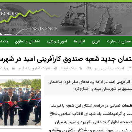
رفتن
به
محتوای
اصلی
معدن و تجارت
انرژی
اتاق ها
امور زیربنایی
اشتغال و تعاون
یاددا
تمان جدید شعبه صندوق کارآفرینی امید در شهرس
پرینت
بانک، بیمه و بورس
بانك
لینک کوتاه
اشتراک گذاری با تلگرام
ارآفرینی امید در ادامه برنامه‌های سفر خود، ساختمان
دوق در شهرستان میبد را افتتاح کرد.
قتصاد،
ضیایی در مراسم افتتاح این شعبه با تبریک
مت و گرامیداشت یاد شهدای انقلاب اسلامی، دفاع
ت، اظهار کرد: وقتی نام یزد و میبد به میان
یی همچون تعهد، تخصص، پشتکار، تلاش بی‌وقفه و