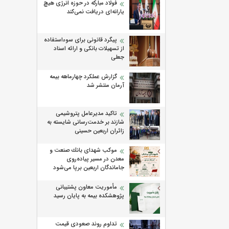
فولاد مبارکه در حوزه انرژی هیچ
یارانه‌ای دریافت نمی‌کند
پیگرد قانونی برای سوءاستفاده
از تسهیلات بانکی و ارائه اسناد
جعلی
گزارش عملکرد چهارماهه بیمه
آرمان منتشر شد
تاکید مدیرعامل پتروشیمی
شازند بر خدمت‌رسانی شایسته به
زائران اربعین حسینی
موكب شهدای بانك صنعت و
معدن در مسیر پیاده‌روی
جاماندگان اربعین برپا می‌شود
مأموریت معاون پشتیبانی
پژوهشكده بیمه به پایان رسید
تداوم روند صعودی قیمت