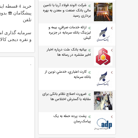
شرکت الوند فولاد آریا با تامین
خرید 4 قسطه ا
مالی بانک صنعت و معدن به بهره
پیشگامان ☎️ بدون 
برداری رسید
تلفن
ارائه خدمات صرافي، بيمه و
سرمایه گذاری امن
ليزينگ بانك سرمايه در جزيره
كيش
و نقره دیجی کالا
بیانیه بانک ملت درباره اخبار
اخیر منتشره در رسانه ها
.
كارت اعتباري، خدمتي نوين از
بانك سرمايه
ضرورت اصلاح نظام بانکی برای
مقابله با گسترش اختلاس ها
پشت پرده حمله به یک
پیامک‌رسان