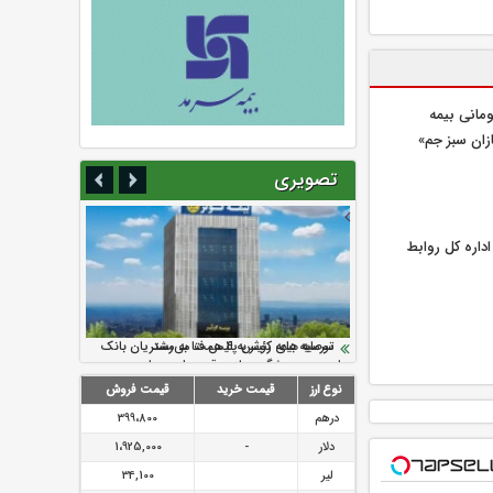
یلیارد تومانی بیمه
زان سبز جم»
تصویری
اره كل روابط
سرمایه بیمه کوثر به ۴ همت می‌رسد
نود ثانیه با فولاد سنگان
ارزش سهام عدالت بالا رفت
تقدیر دبیرکل سندیکای بیمه گران ایران از
توصیه های رئیس پلیس فتا به مشتریان بانک
اقدامات مدیرعامل بیمه رازی
ها در مورد پیشگیری از سرقت های مجازی
نوع ارز
قیمت خرید
قیمت فروش
درهم
399،800
دلار
-
1،925,000
لیر
34,100