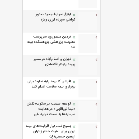
ابلاغ ضوابط جدید صدور
گواهی سپرده ارزی ویژه
فردین منصوری، سرپرست
معاونت پژوهشی پژوهشكده بیمه
شد
تهران و اسلام‌آباد در مسیر
پیوند پایدار اقتصادی
افرادی که بیمه پایه ندارند برای
برقراری بیمه سلامت اقدام کنند
توسعه صنعت در سکوت؛ نقش
«نیما نوراللهی» در هدایت
سرمایه‌ها به سمت تولید ملی
بسیج تمام‌عیار ظرفیت‌های بیمه
ایران برای امنیت خاطر زائران
اربعین حسینی(ع)