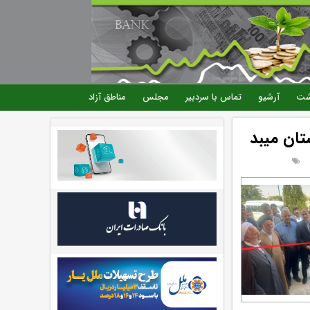
شت
آرشیو
تماس با سردبیر
مجلس
مناطق آزاد
تان میبد