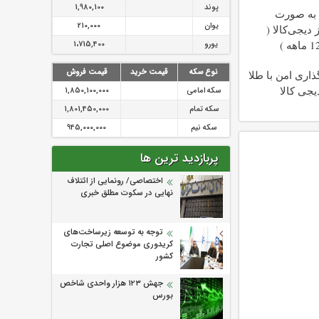
پوند
1,980,100
 به صورت
یوان
210,000
دیجی‌کالا (
یورو
1،715,400
نوع سکه
قیمت خرید
قیمت فروش
اری امن با طلا
دیجی کالا
سکه امامی
1,850,100,000
سکه تمام
1,801,450,000
سکه نیم
945,000,000
پربازدید ترین ها
اختصاصی/ رونمایی از ائتلاف‌
نهایی در سکوت مطلق خبری
توجه به توسعه زیرساخت‌های
کریدوری موضوع اصلی تجارت
کشور
جهش ۱۲۳ هزار واحدی شاخص
بورس