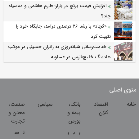
افزایش قیمت برنج در بازار؛ طارم هاشمی و دم‌سیاه
چند؟
«کچاد» با رشد ۲۶ درصدی درآمد، جایگاه خود را
تثبیت کرد
خدمت‌رسانی شبانه‌روزی به زائران حسینی در موکب
هلدینگ خلیج‌فارس در عسلویه
منوی اصلی
خانه
اقتصاد
بانک،
سیاسی
صنعت،
کلان
بیمه و
معدن و
بورس
تجارت
ب
ب
ب
ت
ص