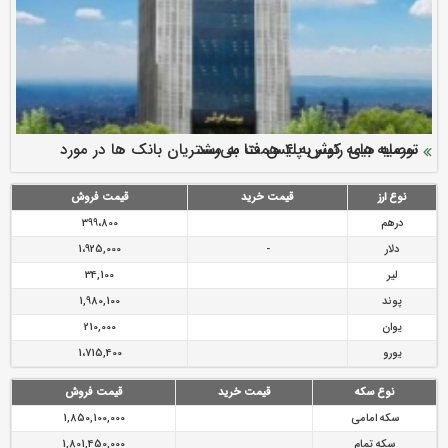
سرمایه بیمه کوثر به ۴ همت می‌رسد
نود ثانیه با فولاد سنگان
ارزش سهام عدالت بالا رفت
توصیه های رئیس پلیس فتا به مشتریان بانک ها در مورد
تقدیر دبیرکل سندیکای بیمه گران ایران از اقدامات مدیرعامل بیمه
رازی
پیشگیری از سرقت های مجازی
نوع ارز
قیمت خرید
قیمت فروش
درهم
399،800
دلار
-
1،925,000
لیر
34,100
پوند
1,980,100
یوان
210,000
یورو
1،715,400
نوع سکه
قیمت خرید
قیمت فروش
سکه امامی
1,850,100,000
سکه تمام
1,801,450,000