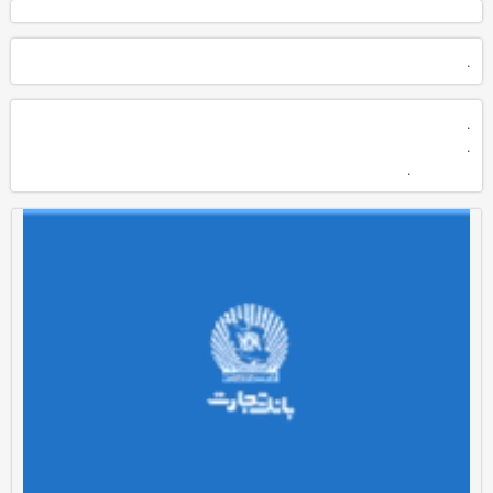
.
.
.
.