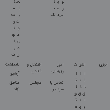
و
ی
ا
ج
ن
ر
م
ن
ا
ع
س
ه
ک
ر
ت
ت
و
و
ت
م
ج
ع
ا
د
ر
ن
ت
انرژی
اتاق ها
امور
اشتغال و
یادداشت
زیربنایی
تعاون
ا
ا
ا
آرشیو
ت
ت
ت
تماس با
مجلس
مناطق
ا
ا
ا
سردبیر
آزاد
ق
ق
ق
ا
ت
ت
ی
ه
ع