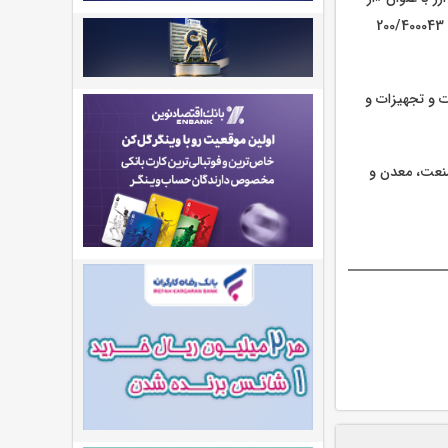
محل بند 9 ماده 38 آیین نامه اجرایی قانون مقررات صادرات و واردات - موضوع بند 15 بسته شماره 200/400043
لام شده از سوی معاونت‌‎های ماشین آلات و تجهیزات و
ه در وزارت صنعت، معدن و