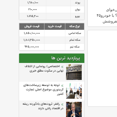
پوند
1,980,100
ی‌خوای
یوان
210,000
بفروشی؟ با خودرو۴۵
یورو
1،715,400
 بفروشش
نوع سکه
قیمت خرید
قیمت فروش
سکه امامی
1,850,100,000
سکه تمام
1,801,450,000
سکه نیم
945,000,000
پربازدید ترین ها
اختصاصی/ رونمایی از ائتلاف‌
نهایی در سکوت مطلق خبری
توجه به توسعه زیرساخت‌های
کریدوری موضوع اصلی تجارت
کشور
راغفر: ثروت‌های بادآورده ریشه
در اقتصاد رانتی دارند