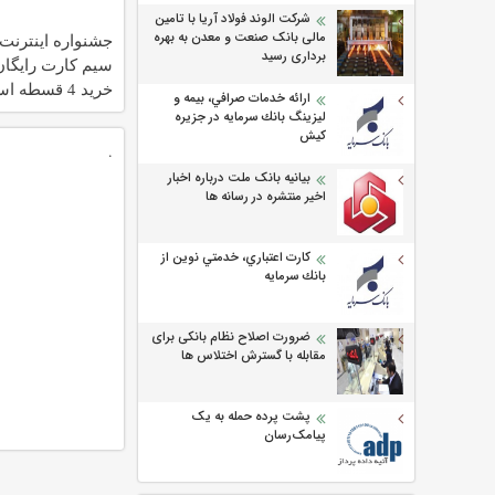
شرکت الوند فولاد آریا با تامین
مالی بانک صنعت و معدن به بهره
برداری رسید
سیم کارت رایگان
خرید 4 قسطه اسنپ پی
ارائه خدمات صرافي، بيمه و
ليزينگ بانك سرمايه در جزيره
كيش
.
بیانیه بانک ملت درباره اخبار
اخیر منتشره در رسانه ها
كارت اعتباري، خدمتي نوين از
بانك سرمايه
ضرورت اصلاح نظام بانکی برای
مقابله با گسترش اختلاس ها
پشت پرده حمله به یک
پیامک‌رسان