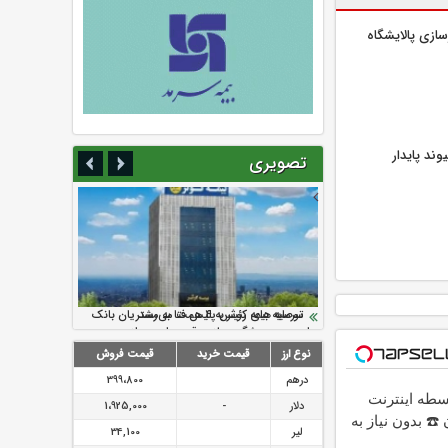
زسازی پالایشگاه
وند پایدار
تصویری
سرمایه بیمه کوثر به ۴ همت می‌رسد
نود ثانیه با فولاد سنگان
ارزش سهام عدالت بالا رفت
تقدیر دبیرکل سندیکای بیمه گران ایران از
توصیه های رئیس پلیس فتا به مشتریان بانک
اقدامات مدیرعامل بیمه رازی
ها در مورد پیشگیری از سرقت های مجازی
نوع ارز
قیمت خرید
قیمت فروش
درهم
399،800
د 4 قسطه اینترنت
دلار
-
1،925,000
☎️ بدون نیاز به
لیر
34,100