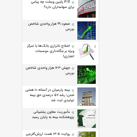
P/E پایین وبملت چه پیامی
برای سهامداران دارد؟
صعود ۹۹ هزار واحدی شاخص
بورس
اصلاح ناترازی بانک‌ها با تمرکز
ویژه بر بنگاه‌داری موسسات
اعتباری!
جهش ۱۲۳ هزار واحدی شاخص
بورس
بیمه پارسیان در آستانه 10 همتی
شدن؛ رشد ۵۷ درصدی حق بیمه
تولیدی ثبت شد
مأموریت معاون پشتیبانی
پژوهشكده بیمه به پایان رسید
روایت ۱۳.۵ همت ارزش‌آفرینی