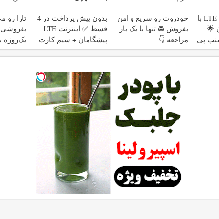
جشنواره اینترنت LTE با
خودروت رو سریع و امن
بدون پیش پرداخت در 4
تارا رو م
 🌟
بفروش 🚘 تنها با یک بار
قسط ✅ اینترنت LTE
مراجعه 👇
پیشگامان + سیم کارت
یک‌روزه
رایگان