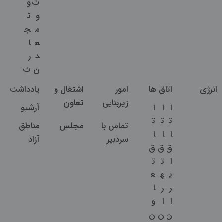
ت
و
و
ت
م
ج
ع
ا
د
ر
ن
ت
انرژی
اتاق ها
امور
اشتغال و
یادداشت
زیربنایی
تعاون
ا
ا
ا
آرشیو
ت
ت
ت
تماس با
مجلس
مناطق
ا
ا
ا
سردبیر
آزاد
ق
ق
ق
ا
ت
ت
ی
ه
ع
ر
ر
ا
ا
ا
و
ن
ن
ن