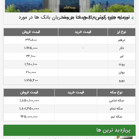
سرمایه بیمه کوثر به ۴ همت می‌رسد
نود ثانیه با فولاد سنگان
ارزش سهام عدالت بالا رفت
توصیه های رئیس پلیس فتا به مشتریان بانک ها در مورد
تقدیر دبیرکل سندیکای بیمه گران ایران از اقدامات مدیرعامل بیمه
رازی
پیشگیری از سرقت های مجازی
نوع ارز
قیمت خرید
قیمت فروش
درهم
399،800
دلار
-
1،925,000
لیر
34,100
پوند
1,980,100
یوان
210,000
یورو
1،715,400
نوع سکه
قیمت خرید
قیمت فروش
سکه امامی
1,850,100,000
سکه تمام
1,801,450,000
سکه نیم
945,000,000
پربازدید ترین ها