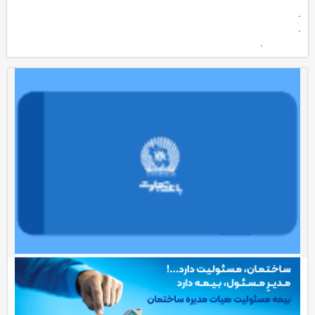
.
.
.