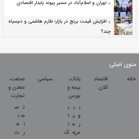
تهران و اسلام‌آباد در مسیر پیوند پایدار اقتصادی
افزایش قیمت برنج در بازار؛ طارم هاشمی و دم‌سیاه
چند؟
منوی اصلی
خانه
اقتصاد
بانک،
سیاسی
صنعت،
کلان
بیمه و
معدن و
بورس
تجارت
ب
ب
ب
ت
ص
و
ی
ا
ج
ن
ر
م
ن
ا
ع
س
ه
ک
ر
ت