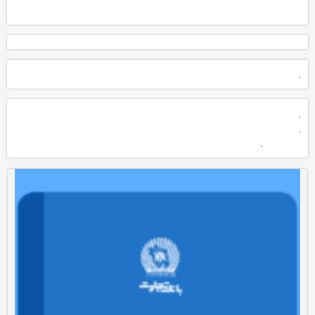
.
.
.
.