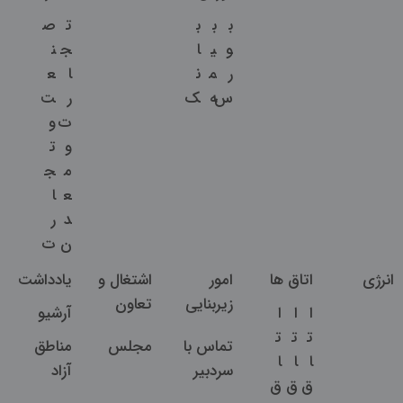
ب
ب
ب
ت
ص
و
ی
ا
ج
ن
ر
م
ن
ا
ع
س
ه
ک
ر
ت
ت
و
و
ت
م
ج
ع
ا
د
ر
ن
ت
انرژی
اتاق ها
امور
اشتغال و
یادداشت
زیربنایی
تعاون
ا
ا
ا
آرشیو
ت
ت
ت
تماس با
مجلس
مناطق
ا
ا
ا
سردبیر
آزاد
ق
ق
ق