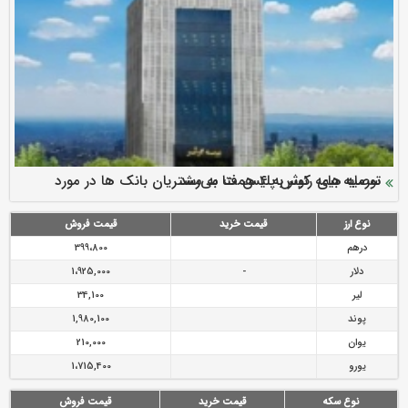
سرمایه بیمه کوثر به ۴ همت می‌رسد
نود ثانیه با فولاد سنگان
ارزش سهام عدالت بالا رفت
توصیه های رئیس پلیس فتا به مشتریان بانک ها در مورد
تقدیر دبیرکل سندیکای بیمه گران ایران از اقدامات مدیرعامل بیمه
رازی
پیشگیری از سرقت های مجازی
نوع ارز
قیمت خرید
قیمت فروش
درهم
399،800
دلار
-
1،925,000
لیر
34,100
پوند
1,980,100
یوان
210,000
یورو
1،715,400
نوع سکه
قیمت خرید
قیمت فروش