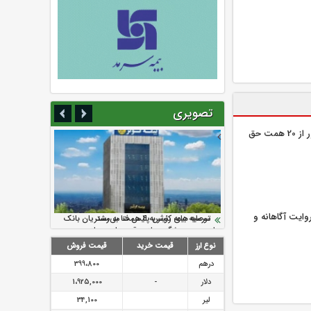
تصویری
بیمه کوثر در مسیر رشد؛ عبور از 20 همت حق
ایت آگاهانه و
سرمایه بیمه کوثر به ۴ همت می‌رسد
نود ثانیه با فولاد سنگان
ارزش سهام عدالت بالا رفت
تقدیر دبیرکل سندیکای بیمه گران ایران از
توصیه های رئیس پلیس فتا به مشتریان بانک
اقدامات مدیرعامل بیمه رازی
ها در مورد پیشگیری از سرقت های مجازی
نوع ارز
قیمت خرید
قیمت فروش
درهم
399،800
دلار
-
1،925,000
لیر
34,100