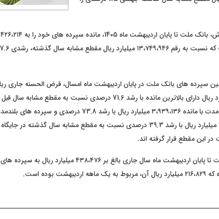
ین سپرده های بانک ملت در پایان اردیبهشت ماه امسال، قرض الحسنه جاری ریالی
۵،۷۳۸،۵۸2 میلیارد ریال دارای بالاترین مانده با رشد 71.6 درصدی نسبت به مقطع
سپرده های کوتاه مدت با مانده ۳،۹۳۹،۱۳۶ میلیارد ریال با رشد 73.8 درصدی 
مانده ۳،۳۷۹،۸۳۳ میلیارد ریال با رشد 39.3 درصدی نسبت به مقطع مشابه سال گذشته 
ر این مقطع قرار گرفته اند.
در عین حال، وبملت تا پایان اردیبهشت ماه سال جاری بالغ بر ۴۳۸،۴۷۶ میل
دیبهشت بوده است.