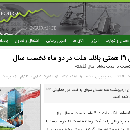
رفتن
به
محتوای
اصلی
معدن و تجارت
انرژی
اتاق ها
امور زیربنایی
اشتغال و تعاون
یاددا
ت سال
پرینت
بانک، بیمه و بورس
بانك
لینک کوتاه
اشتراک گذاری با تلگرام
بانک ملت در پایان اردیبهشت ماه امسال موفق به ثبت تراز عملیاتی 212
لی شده است.
تصاد،
بانک ملت در 2 ماه نخست امسال تراز
لیاتی ۲۱۱،۷۳۵ میلیارد ریالی را به ثبت رسانده است که در مقایسه با
۱۰۳،۳۲6 میلیارد ریال مقطع مشابه سال گذشته جهشی 105 درصدی را