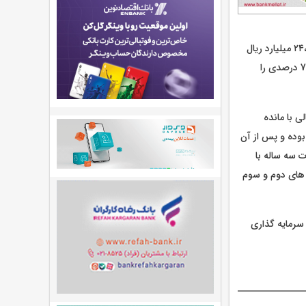
بر اساس این گزارش، بانک ملت تا پایان اردیبهشت ماه 1405، مانده سپرده های خود را به ۲۴،۴۲۶،۲۱۴ میلیارد ریال
افزایش داده است که نسبت به رقم ۱۳،۷۴۹،۹۴۶ میلیارد ریال مقطع مشابه سال گذشته، رشدی 77.6 درصدی را
 با مانده
 مشابه سال قبل بوده و پس از آن
و سپرده های بلندمدت سه ساله با
در جایگاه های دوم و سوم
یارد ریال به سپرده های سرمایه گذاری