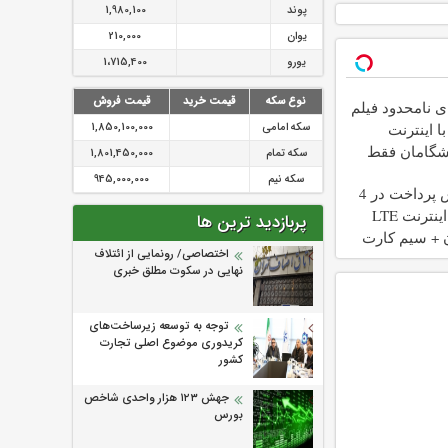
پوند
1,980,100
یوان
210,000
یورو
1،715,400
نوع سکه
قیمت خرید
قیمت فروش
ی نامحدود فیلم
سکه امامی
1,850,100,000
ا اینترنت
شگامان فقط
سکه تمام
1,801,450,000
سکه نیم
945,000,000
بدون پیش پرداخت در 4
قسط ✅ اینترنت LTE
پربازدید ترین ها
 + سیم کارت
اختصاصی/ رونمایی از ائتلاف‌
نهایی در سکوت مطلق خبری
توجه به توسعه زیرساخت‌های
کریدوری موضوع اصلی تجارت
کشور
جهش ۱۲۳ هزار واحدی شاخص
بورس