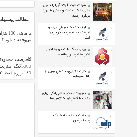
شرکت الوند فولاد آریا با تامین
مالی بانک صنعت و معدن به بهره
برداری رسید
مطالب پیشنهاد
ارائه خدمات صرافي، بيمه و
ليزينگ بانك سرمايه در جزيره
با ماهی 0
كيش
بی‌وقفه دانلود کن
بیانیه بانک ملت درباره اخبار
اخیر منتشره در رسانه ها
⏳فرصت محدود!!
3000گیگ اینتر
كارت اعتباري، خدمتي نوين از
180 رو
بانك سرمايه
هزارتومان!!
.
ضرورت اصلاح نظام بانکی برای
مقابله با گسترش اختلاس ها
پشت پرده حمله به یک
پیامک‌رسان