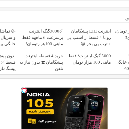
ی
10 هزار تومان،
اینترنت LTE پیشگامان
☄️3000گیگ اینترنت
🥳 تماشا
!!
رو با 4 قسط از اسنپ پی
پرسرعت 6 ماههه فقط
و سریال ب
+ ترب پی بخر 😍
ماهی 100هزارتومان!!
خانگی پی
ماهی 100
3000 گیگ اینترنت؛ فقط
خرید 4 قسطه اینترنت
نت خانگی
ماهی 100 هزار تومان
پیشگامان ☎️ بدون نیاز به
زه فقط 600
تلفن
پیشگامان
رایگان