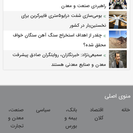
راهبردی صنعت و معدن
بومی‌سازی شفت درایو۵متری فایبرکربن برای
نخستین‌بار در کشور
چقدر از اهداف استخراج سنگ آهن سنگان خواف
محقق شده؟
سمیعی‌نژاد: خبرنگاران، روایتگران صادق پیشرفت
معدن و صنایع معدنی هستند
منوی اصلی
خانه
اقتصاد
بانک،
سیاسی
صنعت،
کلان
بیمه و
معدن و
بورس
تجارت