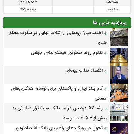
سکه تمام
1,801,450,000
سکه نیم
945,000,000
پربازدید ترین ها
اختصاصی/ رونمایی از ائتلاف‌ نهایی در سکوت مطلق
خبری
تداوم روند صعودی قیمت طلای جهانی
اقتصاد تقلب بیمه‌ای
گام بلند ایران و پاکستان برای توسعه همکاری‌های
معدنی
رشد ۵۷ درصدی درآمد بانک سینا؛ تراز عملیاتی به
بیش از ۵.۷ همت رسید
تحول در رویکردهای راهبردی بانک اقتصادنوین