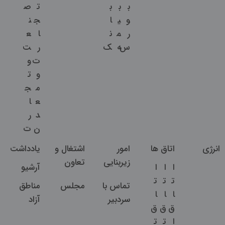
ب
ب
ب
ت
ص
و
ی
ا
ج
ن
ر
م
ن
ا
ع
س
ه
ک
ر
ت
ت
و
و
ت
م
ج
ع
ا
د
ر
ن
ت
انرژی
اتاق ها
امور
اشتغال و
یادداشت
زیربنایی
تعاون
ا
ا
ا
آرشیو
ت
ت
ت
تماس با
مجلس
مناطق
ا
ا
ا
سردبیر
آزاد
ق
ق
ق
ا
ت
ت