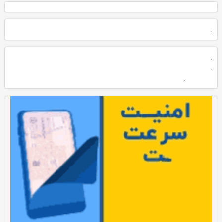
.
.
.
.