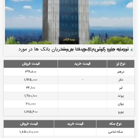
سرمایه بیمه کوثر به ۴ همت می‌رسد
نود ثانیه با فولاد سنگان
ارزش سهام عدالت بالا رفت
توصیه های رئیس پلیس فتا به مشتریان بانک ها در مورد
تقدیر دبیرکل سندیکای بیمه گران ایران از اقدامات مدیرعامل بیمه
رازی
پیشگیری از سرقت های مجازی
نوع ارز
قیمت خرید
قیمت فروش
درهم
399،800
دلار
-
1،925,000
لیر
34,100
پوند
1,980,100
یوان
210,000
یورو
1،715,400
نوع سکه
قیمت خرید
قیمت فروش
سکه امامی
1,850,100,000