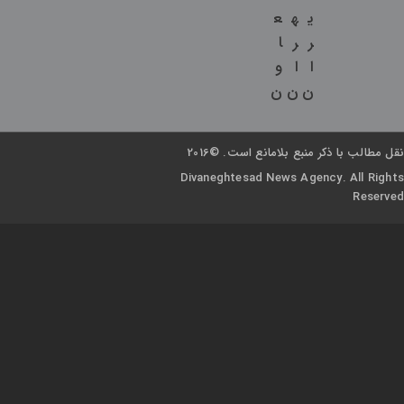
ی
ه
ع
ر
ر
ا
ا
ا
و
ن
ن
ن
نقل مطالب با ذکر منبع بلامانع است. ©2016
Divaneghtesad News Agency. All Rights
Reserved