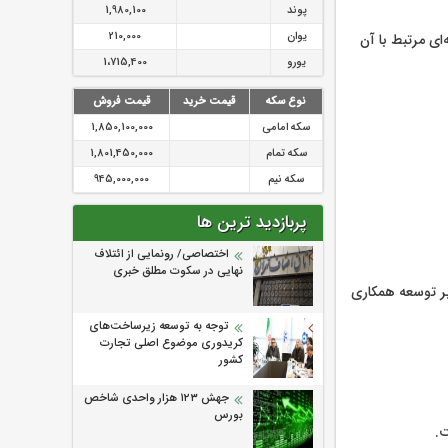
پوند
1,980,100
یوان
210,000
ای مرتبط با آن
یورو
1،715,400
نوع سکه
قیمت خرید
قیمت فروش
سکه امامی
1,850,100,000
سکه تمام
1,801,450,000
سکه نیم
945,000,000
پربازدید ترین ها
اختصاصی/ رونمایی از ائتلاف‌
نهایی در سکوت مطلق خبری
بر توسعه همکاری
توجه به توسعه زیرساخت‌های
کریدوری موضوع اصلی تجارت
کشور
جهش ۱۲۳ هزار واحدی شاخص
بورس
ت.