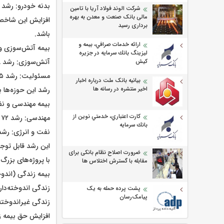
بدنه خودرو: رشد ۳۱ درصدی از ۴،۸۷۹،۸۴۴ میلیون ریال به ۶،۳۸۶،۰۲۹ میلیون ریال
شرکت الوند فولاد آریا با تامین
مالی بانک صنعت و معدن به بهره
افزایش این شاخص‌ه
برداری رسید
باشد.
ارائه خدمات صرافي، بيمه و
بیمه آتش‌سوزی و مسئول
ليزينگ بانك سرمايه در جزيره
آتش‌سوزی: رشد ۳۸ درصدی از ۳،۵۴۷،۶۳۴ میلیون ریال به ۴،۹۱۴،۶۸۲ میلیون ریال
كيش
مسئولیت: رشد ۱۵ درصدی از ۷،۲۱۳،۲۵۱ میلیون ریال به ۸،۲۳۶،۸۱۵ میلیون ریال
بیانیه بانک ملت درباره اخبار
رشد این حوزه‌ها ب
اخیر منتشره در رسانه ها
بیمه مهندسی و نفت و ا
كارت اعتباري، خدمتي نوين از
مهندسی: رشد ۷۲ درصدی از ۲،۶۱۴،۷۵۹ میلیون ریال به ۴،۴۹۹،۰۳۵ میلیون ریال
بانك سرمايه
نفت و انرژی: رشد ۵۵ درصدی از ۳،۰۳۳،۰۱۰ میلیون ریال به ۴،۷۲۸،۶۹۲ میلیو
این رشد قابل توج
ضرورت اصلاح نظام بانکی برای
با پروژه‌های بزر
مقابله با گسترش اختلاس ها
بیمه زندگی (اندوخته‌دا
زندگی اندوخته‌دار: رشد ۲۱ درصدی از ۵۳،۹۶۸،۸۳۲ میلیون ریال به 
پشت پرده حمله به یک
پیامک‌رسان
زندگی غیراندوخته‌دار: رشد ۲۳ درصدی از ۱۰،۳۲۸،۷۳۹ میلیون 
افزایش حق بیمه ز