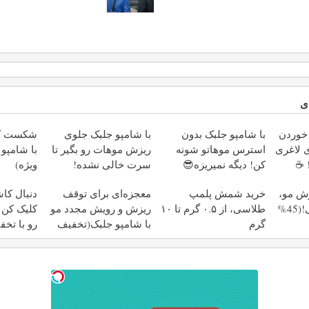
ی
خوردن
با شامپو جلبک بدون
با شامپو جلبک جلوی
شکست کا
 لاغری
استرس موهاتو شونه
ریزش موهات رو بگیر تا
با شامپو
 ☕
کن! دیگه نمیریزه😎
سرت خالی نشده!
ویژه)
زش مو،
خرید شمش پلمپ
معجزه‌ای برای توقف
دنبال کا
با فرمولی طبیعی!(45%
طلاسی، از ۰.۵ گرم تا ۱۰
ریزش و رویش مجدد مو
کلیک کن 
گرم
با شامپو جلبک(تخفیف
رو با تخف
ویژه)