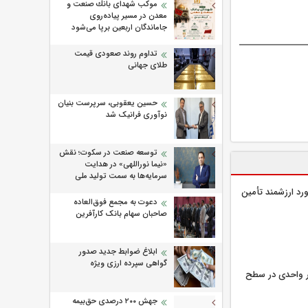
موكب شهدای بانك صنعت و
معدن در مسیر پیاده‌روی
جاماندگان اربعین برپا می‌شود
تداوم روند صعودی قیمت
طلای جهانی
حسین یعقوبی، سرپرست بنیان
نوآوری فرانیک شد
توسعه صنعت در سکوت؛ نقش
«نیما نوراللهی» در هدایت
سرمایه‌ها به سمت تولید ملی
رد ارزشمند تأمین
دعوت به مجمع فوق‌العاده
صاحبان سهام بانک کارآفرین
ابلاغ ضوابط جدید صدور
گواهی سپرده ارزی ویژه
ان با رشد ۱۱۲ هزار واحدی در سطح
جهش ۲۰۰ درصدی حق‌بیمه