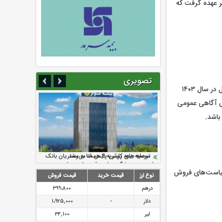
ر عهده گرفت که
تصویری
حق بیمه صادره در حوزه درمان از ۱۱،۶۸۵،۹۲۴ میلیون ریال در سال ۱۴۰۲ به ۲۵،۹۲۵،۵۹۴ میلیون ریال در سال ۱۴۰۳
افزایش آگاهی عمومی
باشد.
سرمایه بیمه کوثر به ۴ همت می‌رسد
نود ثانیه با فولاد سنگان
ارزش سهام عدالت بالا رفت
تقدیر دبیرکل سندیکای بیمه گران ایران از
توصیه های رئیس پلیس فتا به مشتریان بانک
اقدامات مدیرعامل بیمه رازی
ها در مورد پیشگیری از سرقت های مجازی
سیاست‌های فروش
نوع ارز
قیمت خرید
قیمت فروش
درهم
399،800
دلار
-
1،925,000
لیر
34,100