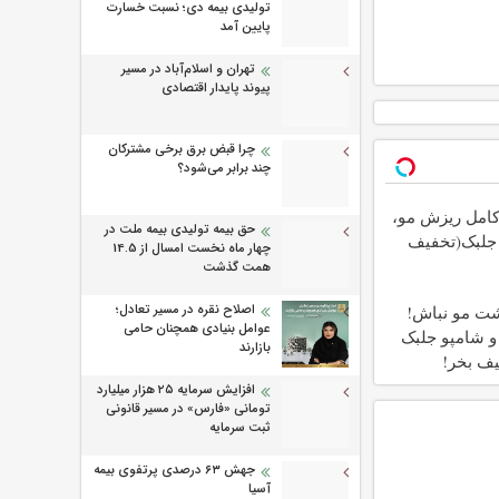
تولیدی بیمه دی؛ نسبت خسارت
پایین آمد
تهران و اسلام‌آباد در مسیر
پیوند پایدار اقتصادی
چرا قبض برق برخی مشترکان
چند برابر می‌شود؟
مل ریزش مو،
حق بیمه تولیدی بیمه ملت در
 جلبک(تخفیف
چهار ماه نخست امسال از 14.5
همت گذشت
اصلاح نقره در مسیر تعادل؛
شت مو نباش!
عوامل بنیادی همچنان حامی
و شامپو جلبک
بازارند
یف بخر!
افزایش سرمایه ۲۵ هزار میلیارد
تومانی «فارس» در مسیر قانونی
ثبت سرمایه
جهش ۶۳ درصدی پرتفوی بیمه
آسیا