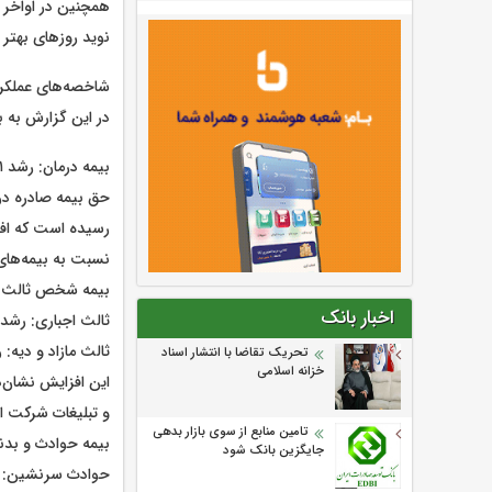
همچنین در اواخر 
نوید روز‌های بهتر 
شاخصه‌های عملکردی 
در این گزارش به ب
بیمه درمان: رشد ۱۲۱ درصدی
نسبت به بیمه‌های
بیمه شخص ثالث (اجباری 
اخبار بانک
ثالث اجباری: رشد ۴۲ درصدی از ۱۷،۸۸۷،۶۰۸ میلیون ریال به ۲۵،۵۵۸،۶۸۵ میلیون ری
ثالث مازاد و دیه: رشد ۵۷ درصدی از ۱،۵۱۷،۲۹۹ میلیون ریال به ۸،۱۳۱
تحریک تقاضا با انتشار اسناد
خزانه اسلامی
این افزایش نشان‌
و تبلیغات شرکت 
تامین منابع از سوی بازار بدهی
بیمه حوادث و بدنه خودرو
جایگزین بانک شود
حوادث سرنشین: رشد ۴۱ درصدی از ۳،۰۰۷،۵۵۱ میلیون ریال به ،۸۵۰