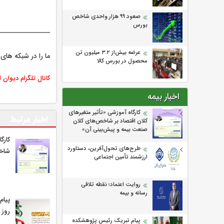
صعود ۹۹ هزار واحدی شاخص
بورس
عرضه بیش‌از ۳.۲ میلیون تن
ما را در شبکه های 
محصول در بورس کالا
کانال تلگرام دیوان 
اخبار بیمه
كارگاه آموزشی «تأثیر متغیرهای
اخبار مرتبط
كلان اقتصاد بر شاخص‌های كلان
صنعت بیمه و پیش‌بینی آن»
كارگ
طرح‌های تحول‌آفرین، دستاورد
شاخص
ارزشمند تأمین اجتماعی
روایت اعتماد؛ نقطه تلاقی
رسانه و بیمه
پیام
روز 
پیام تبریک رئیس پژوهشکده