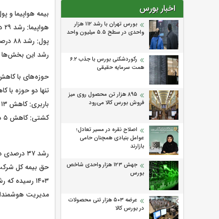
اخبار بورس
بیمه هواپیما و پول: رشد ۲۹ 
بورس تهران با رشد ۱۱۲ هزار
هواپیما: رشد ۲۹ درصدی از ۱،۳۹۸،۳۹۲ میلیون ریال به ۱،۸۰۴،۸۱۴ میلیون ریال
واحدی در سطح ۵.۵ میلیون واحد
پول: رشد ۸۸ درصدی از ۵،۴۲۴ میلیون ریال به ۱۰،۱۷۱ میلیون ریال
رشد این بخش‌ها ن
رکوردشکنی بورس با جذب ۶.۲
همت سرمایه حقیقی
حوزه‌های با کاهش
تنها دو حوزه با 
۸۹۵ هزار تن محصول روی میز
فروش بورس کالا می‌‌رود
باربری: کاهش ۱۳ درصدی از ۱،۶۳۸،۹۷۷ میلیون ریال به ۱،۴۲۷،۳۲۸ میلیون ریال
کشتی: کاهش ۵ درصدی از ۷۵۰،۷۵۴ میلیون ریال به ۷۱۲،۳۰۴ میلیون ریال
اصلاح نقره در مسیر تعادل؛
عوامل بنیادی همچنان حامی
بازارند
رشد ۳۷ درصدی در مجموع حق بیمه صادره
جهش ۱۲۳ هزار واحدی شاخص
بورس
مدیریت هوشمندانه
عرضه ۵۰۳ هزار تنی محصولات
در بورس کالا