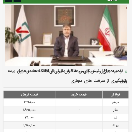
سرمایه بیمه کوثر به ۴ همت می‌رسد
نود ثانیه با فولاد سنگان
ارزش سهام عدالت بالا رفت
توصیه های رئیس پلیس فتا به مشتریان بانک ها در مورد
تقدیر دبیرکل سندیکای بیمه گران ایران از اقدامات مدیرعامل بیمه
رازی
پیشگیری از سرقت های مجازی
نوع ارز
قیمت خرید
قیمت فروش
درهم
399،800
دلار
-
1،925,000
لیر
34,100
پوند
1,980,100