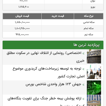
یوان
210,000
یورو
1،715,400
نوع سکه
قیمت خرید
قیمت فروش
سکه امامی
1,850,100,000
سکه تمام
1,801,450,000
سکه نیم
945,000,000
پربازدید ترین ها
اختصاصی/ رونمایی از ائتلاف‌ نهایی در سکوت مطلق
خبری
توجه به توسعه زیرساخت‌های کریدوری موضوع
اصلی تجارت کشور
جهش ۱۲۳ هزار واحدی شاخص بورس
ارائه پوشش بیمه خطر جنگ برای تقویت بنگاه‌های