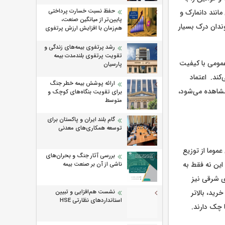
حفظ نسبت خسارت پرداختی
انند دانمارک و
پایین‌تر از میانگین صنعت،
ندان درک بسیار
هم‌زمان با افزایش ارزش پرتفوی
رشد پرتفوی بیمه‌های زندگی و
تقویت پرتفوی بلندمدت بیمه
 عمومی با کیفیت
پارسیان
کند. اعتماد
ارائه پوشش بیمه خطر جنگ
مشاهده می‌شود،
برای تقویت بنگاه‌های کوچک و
متوسط
گام بلند ایران و پاکستان برای
توسعه همکاری‌های معدنی
عموما از توزیع
بررسی آثار جنگ و بحران‌های
ین نه فقط به
ناشی از آن بر صنعت بیمه
ی شرقی نیز
ید، بالاتر
نشست هم‌افزایی و تبیین
استانداردهای نظارتی HSE
ا چک دارند.