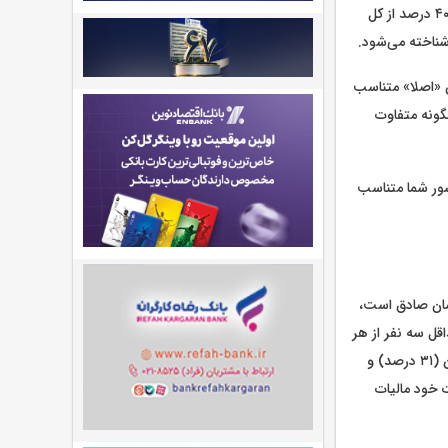
آموزش هستند. در سال ۲۰۲۳، کل مالیات‌های جمع‌آوری‌ شده تمام دولت‌های اتحادیه اروپا، حدود ۴۰ درصد از کل
شناخته می‌شود.
 «اصلا» متناسب
چگونه متفاوت
وال «آیا مردم در کشور شما متناسب
رشان صادق است،
لاند، متغیر است. حداقل سه نفر از هر
۱۰ نفر در لوکزامبورگ (۳۶ درصد)، دانمارک (۳۲ درصد)، اتریش (۳۲ درصد)، مالت (۳۱ درصد)، آلمان (۳۱ درصد) و
ت خود مالیات