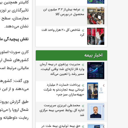
کالیتنر همچنین بر
عرضه بیش‌از ۳.۲ میلیون تن
تاثیرگذاری بر توزی
محصول در بورس کالا
مجارستان، سطح پای
نشان می‌دهند.
شاخص کل ۲۰ هزار واحد افت
کرد
نقش پیچیدگی مال
کارن سورث-اسلون ا
اخبار بیمه
کشورهای شمال اروپ
مدیریت پرتفوی در بیمه آرمان
مالیاتی مرتبط اس
وارد فاز تازه‌ای شد؛ وقتی کیفیت،
مسیر رشد را تعیین می‌کند
وی گفت: کشورهای ش
پرداخت خسارت ۶ میلیارد
می‌دهند و از این
تومانی بیمه تجارت‌نو به شرکت
«بهینه‌سازان سبز جم»
طبق گزارش یورونیو
محمدعلی تبریزی سرپرست
شمال اروپا را می‌
اداره كل روابط عمومی بیمه مركزی
شد
رعایت داوطلبانه و
حق بیمه تولیدی بیمه ملت در