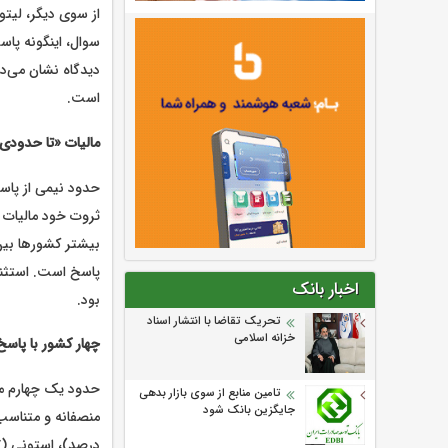
است.
مالیات «تا حدودی
پاسخ است. استثناه
اخبار بانک
بود.
تحریک تقاضا با انتشار اسناد
خزانه اسلامی
چهار کشور با پاس
تامین منابع از سوی بازار بدهی
جایگزین بانک شود
درصد)، استونی (۴۷ درصد) و بلغارستان (۴۶ درصد) تقریبا نیمی از پاسخ‌دهندگان این دیدگاه را دارند.