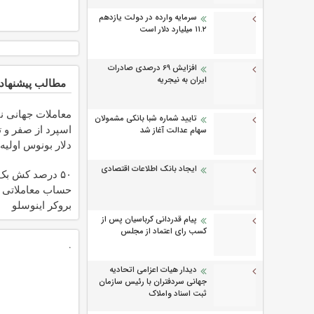
سرمایه وارده در دولت یازدهم
۱۱.۲ میلیارد دلار است
افزایش 69 درصدی صادرات
ایران به نیجریه
مطالب پیشنهاد
معاملات جهانی ن
تایید شماره شبا بانکی مشمولان
سهام عدالت آغاز شد
دلار بونوس اولیه
ایجاد بانک اطلاعات اقتصادی
۵۰ درصد کش بک
بروکر اینوسلو
پیام قدردانی کرباسیان پس از
کسب رای اعتماد از مجلس
.
دیدار هیات اعزامی اتحادیه
جهانی سردفتران با رئیس سازمان
ثبت اسناد واملاک