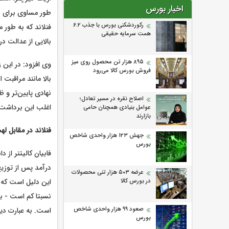
اخبار بورس
طور مساوی برای هم
رکوردشکنی بورس با جذب ۶.۲
فنلاند که به طور 
همت سرمایه حقیقی
بالایی از عدالت د
۸۹۵ هزار تن محصول روی میز
وی افزود: در این 
فروش بورس کالا می‌‌رود
بالا مانند مراقبت
نهادی پایین‌تر و 
اصلاح نقره در مسیر تعادل؛
اغلب این برداشت‌
عوامل بنیادی همچنان حامی
بازارند
فنلاند در مقابل له
جهش ۱۲۳ هزار واحدی شاخص
بورس
فابیان کالیتنر از
درآمد پس از توزی
عرضه ۵۰۳ هزار تنی محصولات
این دلیل است که ا
در بورس کالا
نسبتا کم است - بل
صعود ۹۹ هزار واحدی شاخص
است. به عبارت دیگ
بورس