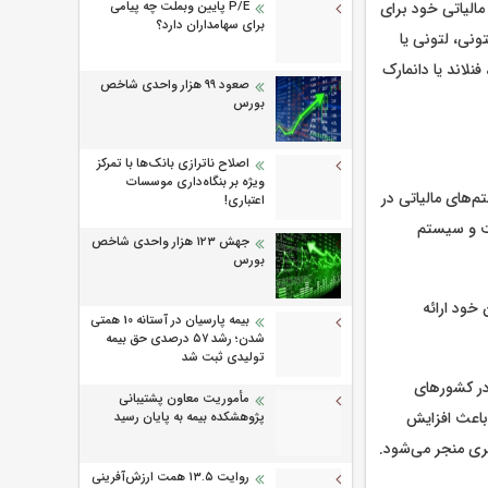
P/E پایین وبملت چه پیامی
مالیاتی خود برای
برای سهامداران دارد؟
تونی، لتونی یا
نلاند یا دانمارک
صعود ۹۹ هزار واحدی شاخص
بورس
اصلاح ناترازی بانک‌ها با تمرکز
ویژه بر بنگاه‌داری موسسات
م‌های مالیاتی در
اعتباری!
لت و سیستم
جهش ۱۲۳ هزار واحدی شاخص
بورس
خود ارائه
بیمه پارسیان در آستانه 10 همتی
شدن؛ رشد ۵۷ درصدی حق بیمه
تولیدی ثبت شد
در کشورهای
مأموریت معاون پشتیبانی
 باعث افزایش
پژوهشكده بیمه به پایان رسید
بری منجر می‌شود.
روایت ۱۳.۵ همت ارزش‌آفرینی