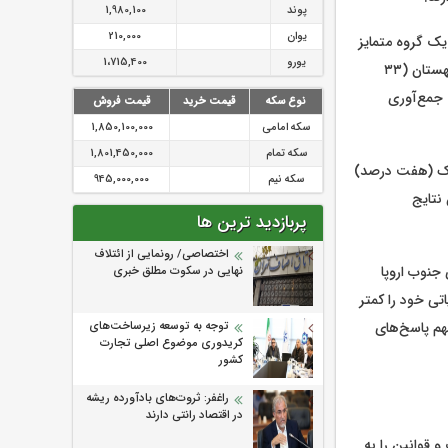
پوند
1,980,100
یوان
210,000
ه عنوان یک گروه متمایز
یورو
1،715,400
برجسته هستند. فراتر از آنها، بیش از سه نفر از هر ۱۰ نفر در لتونی و لیتوانی (هر دو ۳۶ درصد)، لهستان (۳۳
عادلانه جمع‌آوری
نوع سکه
قیمت خرید
قیمت فروش
سکه امامی
1,850,100,000
سکه تمام
1,801,450,000
 دانمارک (هفت درصد)
سکه نیم
945,000,000
 ۱۰ درصد هستند. این نتایج
پربازدید ترین ها
اختصاصی/ رونمایی از ائتلاف‌
 جنوب اروپا
نهایی در سکوت مطلق خبری
تی خود را کمتر
سهم پاسخ‌های
توجه به توسعه زیرساخت‌های
کریدوری موضوع اصلی تجارت
کشور
راغفر: ثروت‌های بادآورده ریشه
در اقتصاد رانتی دارند
 قوانین را به