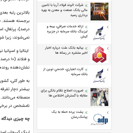
شرکت الوند فولاد آریا با تامین
مالی بانک صنعت و معدن به بهره
برداری رسید
ارائه خدمات صرافي، بيمه و
ليزينگ بانك سرمايه در جزيره
كيش
نمی‌شوند، زیرا شه
بیانیه بانک ملت درباره اخبار
اخیر منتشره در رسانه ها
نشان‌دهنده رونده
كارت اعتباري، خدمتي نوين از
بانك سرمايه
به طور کلی، کشوره
بیشتر دچار تفرقه 
ضرورت اصلاح نظام بانکی برای
مقابله با گسترش اختلاس ها
منصفانه می‌دانند. 
نامشخص در برخی کشورها ب
پشت پرده حمله به یک
پیامک‌رسان
چه چیزی دیدگاه م
اریک کیرچلر، استا