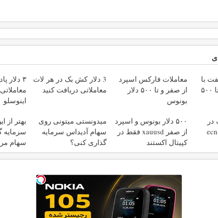
ی
فت با
معاملات فارکس اسپرد
3 دلار کش بک در هر لات
۳ دلار پ
اسپرد از صفر و تا ۵۰۰
از صفر و تا ۵۰۰ دلار
معاملاتی دریافت کنید
معاملاتی 
بونوس
اینوسلو
 در
۵۰۰ دلار بونوس و اسپرد
میدونستی میتونی روی
بهتر از ا
حساب معاملاتی ecn
از صفر xauusd فقط در
سهام آدیداس سرمایه
سرمایه گ
کپیتال اکستند
گذاری کنی؟
سهام مر