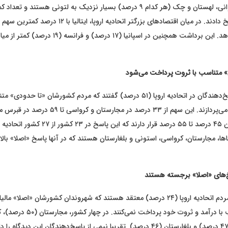
از سوی دیگر، لیتوانی، لهستان و چک (هر کدام ۹ درصد) بسیار نزدیک به لتونی هستند 
سوال، اینگونه پاسخ دادند. در میان اقتصادهای بزرگتر اتحادیه اروپا، ایتال
دیدگاه نشان می‌دهد. این برداشت همچنین در اسپانیا (۱۷ در
» متناسب با ثروت پرداخت می‌شود
حدود نیمی از پاسخ‌دهندگان در اتحادیه اروپا (۵۱ درصد) گفتند که مردم کشورشان «تا 
ثروت خود مالیات می‌پردازند. این سهم از ۳۳ درصد در مجارستان 
بیشتر کشورها بین ۴۵ درصد تا ۵۵ درصد قرار دارند که این
ا، مجارستان، کرواسی، استونی و بلغارستان هستند که در آنها پاسخ «اصلا» بالات
خ‌های «اصلا» برجسته هستند
حدود یک چهارم مردم اتحادیه اروپا (۲۴ درصد) معتقد هستند که شهروندان کشورشان «اصلا» 