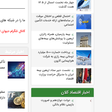
چهار ماه نخست امسال از 14.5
همت گذشت
احتمال قطعی و اختلال موقت
ما را در شبکه های 
در سامانه‌های ارائه خدمات اتأمین
اجتماعی
کانال تلگرام دیوان 
بیمه پارسیان، همراه زائران
اربعین با پوشش‌های بیمه‌های
مسئولیت
اخبار مرتبط
پرداخت خسارت ۵۰۰ میلیارد
تومانی بیمه رازی به شرکت
هواپیمایی کارون
تأکی
مصنو
نشست دبیر ستاد اربعین بیمه
ایران با مدیرکل حراست وزارت
اقتصاد
اخبار اقتصاد کلان
سقوط
دارا
دولت دوازدهم و ضرورت
بازبینی نظام بانکی