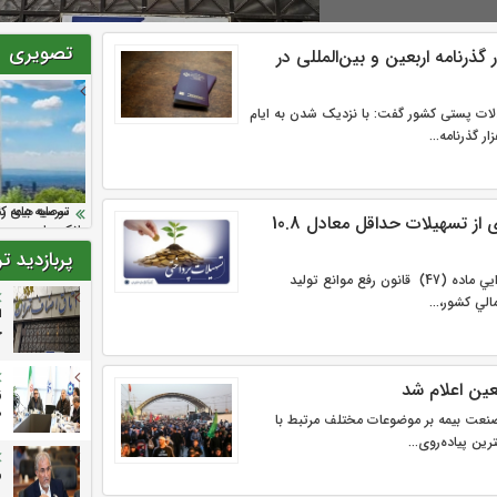
تصویری
روزانه ۳۵ هزار گذرنامه اربعین و بین‌المللی در
دلات پستی کشور گفت: با نزدیک شدن به ایام
سرمایه بیمه کوثر به ۴ 
نود ثانیه با ف
ارزش سهام عد
توصیه های رئ
تقدیر دبیرکل س
سهم بخش کشاورزی از تسهیلات حداقل معادل 10.8
اقدامات مدیرعامل
بانک ها در مورد
مجازی
پربازدید ت
بر اساس دستورالعمل اجرايي ماده (47) قانون رفع موانع توليد
الي کشور،...
ا
خ
بعین اعلام شد
ز
م
نعت بیمه بر موضوعات مختلف مرتبط با
رین پیاده‌روی...
ر