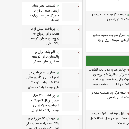
نشست دبیر ستاد
اربعین بیمه ایران با
بیمه مرکزی، صنعت بیمه و
مدیرکل حراست وزارت
قتصاد دریامحور
اقتصاد
پرداخت بیش از ۸
همت وام ازدواج به
ابلاغ ضوابط جدید صدور
زوج‌های جوان توسط
واهی سپرده ارزی ویژه
بانک ملی
گام بلند ایران و
پاکستان برای توسعه
همکاری‌های معدنی
چالش‌های مدیریت قطعات
معاون مدیرعامل در
سارتی (داغی) خودروهای
امور اعتباری: تأمین مالی
وضوع بیمه‌نامه‌های بدنه و
۳۹۶ هزار واحد نهضت
خص ثالث در صنعت بیمه
ملی توسط بانک مسکن
بیمه مرکزی، صنعت بیمه و
پرداخت 32 هزار
قتصاد دریامحور
میلیارد ریال تسهیلات
ازدواج و فرزندآوری
توسط بانک کشاورزی
پازل موفقیت شرکت بیمه
حکمت صبا در سال ۱۴۰۵ کامل
مهمانی ۱۲ هزار نفری
ی‌شود؟!
بانک صادرات؛ حمایت از
اقشار کم‌درآمد با توزیع