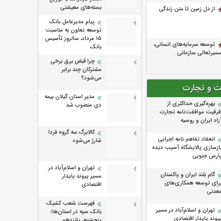
بسته‌های معیشتی
از دل زمین تا متن زندگی
پیام مدیرعامل بانک
توسعه تعاون به مناسبت
۱۵ مرداد، سالروز تأسیس
توسعه سرمایه‌های انسانی،
بانک
سیرتعالی سازمانی
چرا قبض برق برخی
مشترکان چند برابر
می‌شود؟
ت و تجارت
مدیر استان گیلان بیمه
بهره‌گیری حداکثری از
دی منصوب شد
رفیت موافقت‌نامه تجارت
زاد ایران و روسیه
کالابرگ سه گروه فردا
انعقاد تفاهم نامه اجرایی
شارژ می‌شود
ازسازی پالایشگاه آسیب دیده
ارس جنوبی
تهران و اسلام‌آباد در
گام بلند ایران و پاکستان
مسیر پیوند پایدار
رای توسعه همکاری‌های
اقتصادی
عدنی
فهرست شعب کشیک
تهران و اسلام‌آباد در مسیر
بانک سپه در استان‌ها؛
یوند پایدار اقتصادی
پنجشنبه، پانزدهم