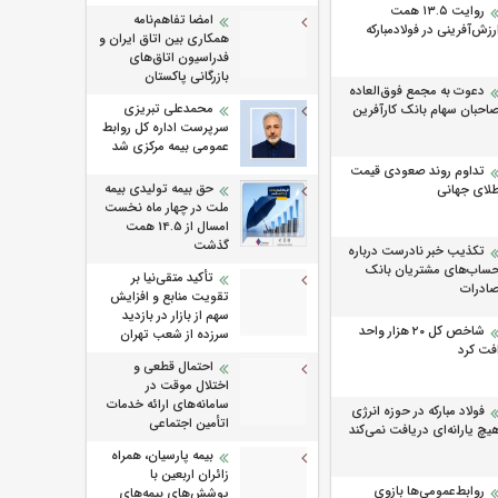
روایت ۱۳.۵ همت
امضا تفاهم‌نامه
رزش‌آفرینی در فولادمبارکه
همکاری بین اتاق ایران و
فدراسیون اتاق‌های
بازرگانی پاکستان
دعوت به مجمع فوق‌العاده
محمدعلی تبریزی
احبان سهام بانک کارآفرین
سرپرست اداره كل روابط
عمومی بیمه مركزی شد
تداوم روند صعودی قیمت
حق بیمه تولیدی بیمه
لای جهانی
ملت در چهار ماه نخست
امسال از 14.5 همت
گذشت
تکذیب خبر نادرست درباره
ساب‌های مشتریان بانک
تأکید متقی‌نیا بر
ادرات
تقویت منابع و افزایش
سهم از بازار در بازدید
شاخص کل ۲۰ هزار واحد
سرزده از شعب تهران
فت کرد
احتمال قطعی و
اختلال موقت در
سامانه‌های ارائه خدمات
فولاد مبارکه در حوزه انرژی
اتأمین اجتماعی
یچ یارانه‌ای دریافت نمی‌کند
بیمه پارسیان، همراه
زائران اربعین با
روابط‌‌عمومی‌ها بازوی
پوشش‌های بیمه‌های