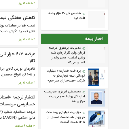
2 هفته 5 روز
شاخص کل ۲۰ هزار واحد
کاهش هفتگی قیمت 
افت کرد
قیمت طلا در معاملات روز
تاثیر تجدید نگرانی نسبت 
اخبار بیمه
2 هفته 5 روز
مدیریت پرتفوی در بیمه
آرمان وارد فاز تازه‌ای شد؛
عرضه ۶۰۳ ه
وقتی کیفیت، مسیر رشد را
کالا
تعیین می‌کند
پرداخت خسارت ۶ میلیارد
و ۱۰۵ تن انواع محصول است و...
تومانی بیمه تجارت‌نو به
شرکت «بهینه‌سازان سبز جم»
2 هفته 5 روز
محمدعلی تبریزی سرپرست
انتشار ترجمه «استا
اداره كل روابط عمومی بیمه
مركزی شد
حسابرسی موسسات 
حق بیمه تولیدی بیمه ملت
در چهار ماه نخست امسال از
مالی اسلامی (AAOIFI) با عنوان «مضاربه»...
14.5 همت گذشت
3 هفته 9 ساعت