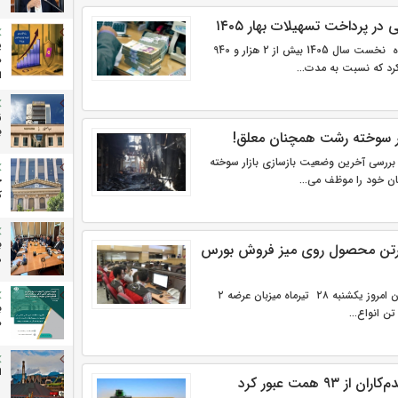
در پرداخت تسهیلات بهار ۱۴۰۵
پ
شبکه بانکی در طی سه ماه نخست سال 1405 بیش از 2 هزار و 940
ص
د که نسبت به مدت...
ا
ز
ب
زار سوخته رشت همچنان معلق!
 بررسی آخرین وضعیت بازسازی بازار سوخته
 خود را موظف می‌...
ج
ک
ب
یون و ۳۱۱ هزارتن محصول روی میز فروش بورس
م
تالارهای بورس کالای ایران امروز یکشنبه ۲۸ تیرماه میزبان عرضه ۲
ب
ص
ا
۹۳ همت عبور کرد