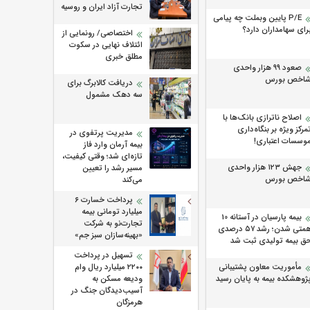
تجارت آزاد ایران و روسیه
P/E پایین وبملت چه پیامی
رای سهامداران دارد؟
اختصاصی/ رونمایی از
ائتلاف‌ نهایی در سکوت
مطلق خبری
صعود ۹۹ هزار واحدی
اخص بورس
دریافت کالابرگ برای
سه دهک مشمول
اصلاح ناترازی بانک‌ها با
مرکز ویژه بر بنگاه‌داری
مدیریت پرتفوی در
وسسات اعتباری!
بیمه آرمان وارد فاز
تازه‌ای شد؛ وقتی کیفیت،
جهش ۱۲۳ هزار واحدی
مسیر رشد را تعیین
اخص بورس
می‌کند
پرداخت خسارت ۶
میلیارد تومانی بیمه
بیمه پارسیان در آستانه 10
تجارت‌نو به شرکت
همتی شدن؛ رشد ۵۷ درصدی
«بهینه‌سازان سبز جم»
ق بیمه تولیدی ثبت شد
تسهیل در پرداخت
مأموریت معاون پشتیبانی
۲۲۰۰ میلیارد ریال وام
ژوهشكده بیمه به پایان رسید
ودیعه مسکن به
آسیب‌دیدگان جنگ در
هرمزگان