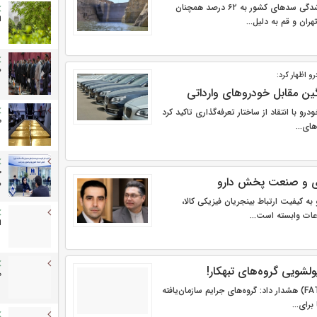
با وجود رسیدن میزان پرشدگی سدهای کشور به ۶۲ درصد همچنان
ا
هران و قم به دلیل...
ص
و اظهار کرد:
گین مقابل خودروهای وارداتی
رو با انتقاد از ساختار تعرفه‌گذاری تاکید کرد
ط
های...
ح
ری و صنعت پخش دارو
ص
به کیفیت ارتباط بینجریان فیزیکی کالا،
عات وابسته است...
ا
پولشویی گروه‌های تبهکار!
ه
گروه ویژه اقدام مالی (FATF) هشدار داد: گروه‌های جرایم سازمان‌یافته
برای...