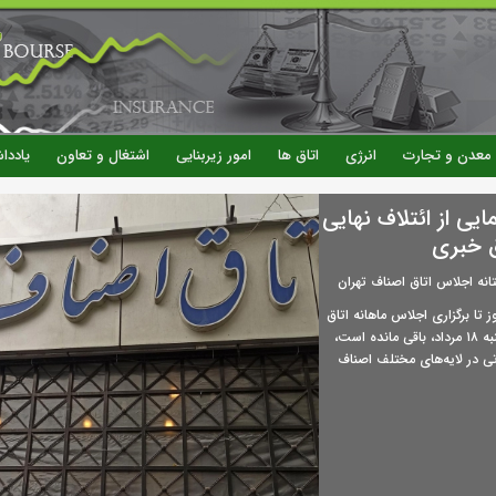
رفتن
به
محتوای
اصلی
معدن و تجارت
انرژی
اتاق ها
امور زیربنایی
اشتغال و تعاون
یاددا
ی از ائتلاف‌ نهایی
 خبری
انه اجلاس اتاق اصناف تهران
ز تا برگزاری اجلاس ماهانه اتاق
اصناف تهران در روز یکشنبه ۱۸ مرداد، باقی مانده است،
تی در لایه‌های مختلف اصناف