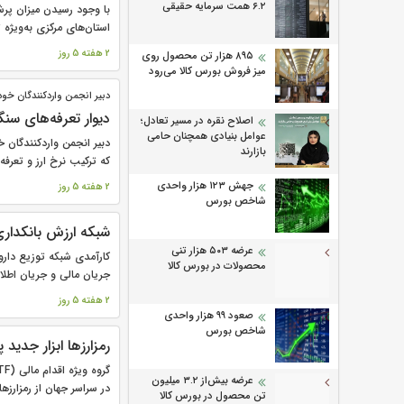
۶.۲ همت سرمایه حقیقی
استان‌های مرکزی به‌ویژه ت
2 هفته 5 روز
۸۹۵ هزار تن محصول روی
میز فروش بورس کالا می‌‌رود
دبیر انجمن واردکنندگان خودر
دیوار تعرفه‌های سن
اصلاح نقره در مسیر تعادل؛
عوامل بنیادی همچنان حامی
دبیر انجمن واردکنندگان خود
بازارند
که ترکیب نرخ ارز و تعرفه‌
جهش ۱۲۳ هزار واحدی
2 هفته 5 روز
شاخص بورس
شبکه ارزش بانکدا
عرضه ۵۰۳ هزار تنی
کارآمدی شبکه توزیع دارو 
محصولات در بورس کالا
جریان مالی و جریان اطلا
2 هفته 5 روز
صعود ۹۹ هزار واحدی
شاخص بورس
رمزارزها ابزار جدید 
عرضه بیش‌از ۳.۲ میلیون
در سراسر جهان از رمزارزها 
تن محصول در بورس کالا