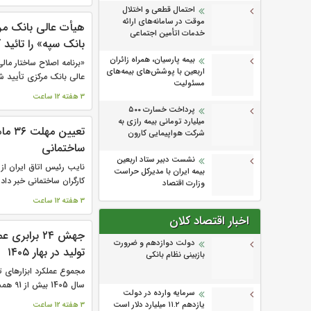
احتمال قطعی و اختلال
موقت در سامانه‌های ارائه
هیأت عالی بانک مرک
خدمات اتأمین اجتماعی
بانک سپه» را تائید 
بیمه پارسیان، همراه زائران
اربعین با پوشش‌های بیمه‌های
عالی بانک مرکزی تأیید شد
مسئولیت
3 هفته 12 ساعت
پرداخت خسارت ۵۰۰
میلیارد تومانی بیمه رازی به
تعیین
شرکت هواپیمایی کارون
ساختمانی
نشست دبیر ستاد اربعین
بیمه ایران با مدیرکل حراست
کارگران ساختمانی خبر داد.
وزارت اقتصاد
3 هفته 12 ساعت
اخبار اقتصاد کلان
جهش ۲۴ براب
دولت دوازدهم و ضرورت
تولید در بهار ۱۴۰۵
بازبینی نظام بانکی
مجموع عملکرد ابزارهای ت
سال 1405 بیش از 91 همت است. در حالیکه...
سرمایه وارده در دولت
یازدهم ۱۱.۲ میلیارد دلار است
3 هفته 12 ساعت