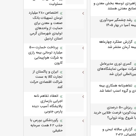
اهبردی توسعه بخش معدن و
مسئولیت
نایع معدنی هستند
اختصاص ۲۸۰ میلیارد
تومان تسهیلات بانک
رشد چشمگیر سودآوری
صنعت و معدن برای
یمه آسیا در بهار ۱۴۰۵
حمایت از واحدهای
تولیدی شهرستان گرمی
استان اردبیل
گزارش عملکرد چهارماهه
یمه آرمان منتشر شد
پرداخت خسارت ۵۰۰
میلیارد تومانی بیمه رازی
به شرکت هواپیمایی
کارون
کسری نوری مدیرعامل
رکت سهامی نمایشگاه‌های
ایران و پاکستان از
ین‌المللی ایران شد
تجارت کالا به سمت
شراکت اقتصادی حرکت
تفاهم‌نامه همکاری بیمه
کنند
ی و گروه اسنپ امضا شد
انعقاد تفاهم نامه
اجرایی بازسازی
پالایشگاه آسیب دیده
ریزش ۵۰ درصدی
پارس جنوبی
یت‌کوین؛ فرصت طلایی خرید
ا شروع روند نزولی؟
رکوردشکنی بورس با
جذب ۶.۲ همت سرمایه
گزارش سالانه ایمنی و
حقیقی
شتیرانی ۲۰۲۶