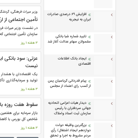
وزیر میراث فرهنگی، گردشگر
افزایش 69 درصدی صادرات
تأمین اجتماعی از ار
ایران به نیجریه
در نشست وزیر میراث فره
سازمان تأمین اجتماعی که 
تایید شماره شبا بانکی
مشمولان سهام عدالت آغاز شد
3 هفته 1 روز
عزتی: سود بانکی ابز
ایجاد بانک اطلاعات
اقتصادی
نیست
یک اقتصاددان با هشدار 
تولید و سرمایه‌گذاری تأکید
پیام قدردانی کرباسیان پس
از کسب رای اعتماد از مجلس
3 هفته 1 روز
دیدار هیات اعزامی اتحادیه
سقوط هفت روزه بازا
جهانی سردفتران با رئیس
بازار سرمایه برای هفتمین
سازمان ثبت اسناد واملاک
شاخص کل بورس با کاهش ۳۰ هزار واحد به
بزرگترین وظیفه دولت
3 هفته 1 روز
دوازدهم ایجاد اشتغال/ رأی
مردم مشروط به اجرا و تحقق