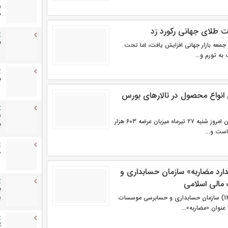
ر
ص
طلای جهانی رکورد زد
ب
 جمعه بازار جهانی افزایش یافت، اما تحت
به تورم و...
ب
زار تنی انواع محصول در تالارهای بورس
ش
تالارهای بورس کالای ایران امروز شنبه ۲۷ تیرماه میزبان عرضه ۶۰۳ هزار
ب
د
ندارد مضاربه» سازمان حسابداری و
مالی اسلامی
ب
ترجمه استاندارد شماره (13) سازمان حسابداری و حسابرسی موسسات
ی
ك