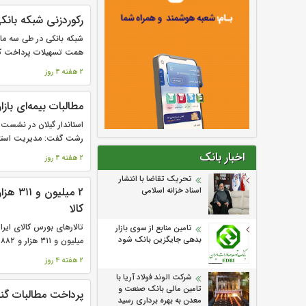
رکوردزنی شبکه بانکی 
همت تسهیلات پرداخت کر
2 هفته 4 روز
مطالبات بیمه‌ای با
استاندار گیلان در نشست
رشت گفت: مدیریت استان
اخبار بانک
2 هفته 4 روز
تحریک تقاضا با انتشار
۲ میل
اسناد خزانه اسلامی
کالا
تامین منابع از سوی بازار
بدهی جایگزین بانک شود
میلیون و ۳۱۱ هزار و ۸۸۲ تن انواع...
2 هفته 4 روز
شرکت الوند فولاد آریا با
تامین مالی بانک صنعت و
پرداخت مطالبات گندم‌کاران از 
معدن به بهره برداری رسید