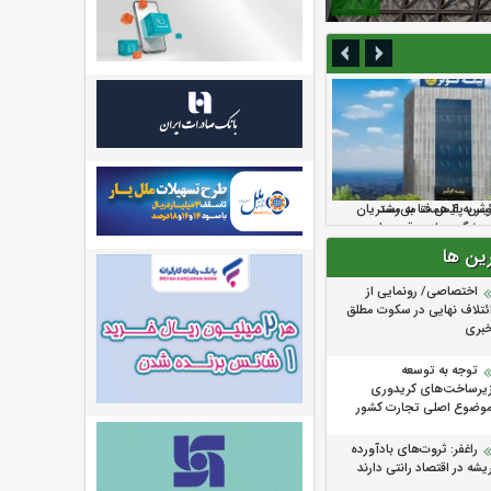
همت می‌رسد
ولاد سنگان
الت بالا رفت
یس پلیس فتا به مشتریان
ندیکای بیمه گران ایران از
 بیمه رازی
 پیشگیری از سرقت های
رین ها
اختصاصی/ رونمایی از
ئتلاف‌ نهایی در سکوت مطلق
بری
توجه به توسعه
یرساخت‌های کریدوری
وضوع اصلی تجارت کشور
راغفر: ثروت‌های بادآورده
یشه در اقتصاد رانتی دارند