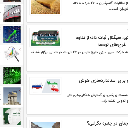
با واریز ۳۰.۸ همت دیگر از مطالبات گندم‌کاران تا ۲۶ خرداد ۱۴۰۵،
زان گندم‌...
ب
ش
ین در مجمع ۲۷ تیر، سیگنال ثبات داد؛ از تداوم
 طرح‌های توسعه
مجمع عمومی عادی سالیانه شرکت مبین انرژی خلیج فارس در ۲۷ تیرماه، در فضایی برگزار شد که
ت
م
ش
 برای استانداردسازی هوش
 نشست بریکس، بر گسترش همکاری‌های فنی
ح
دوین نقشه راه...
پ
نان در چنبره نگرانی؟