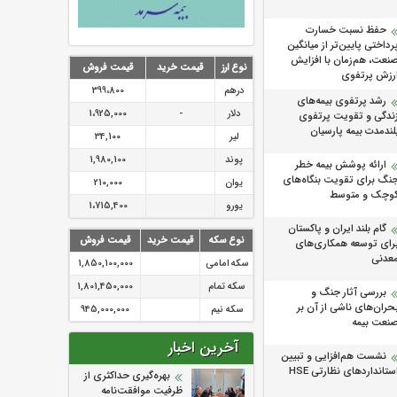
حفظ نسبت خسارت
رداختی پایین‌تر از میانگین
نعت، هم‌زمان با افزایش
نوع ارز
قیمت خرید
قیمت فروش
رزش پرتفوی
درهم
399،800
رشد پرتفوی بیمه‌های
دلار
-
1،925,000
ندگی و تقویت پرتفوی
لندمدت بیمه پارسیان
لیر
34,100
پوند
1,980,100
ارائه پوشش بیمه خطر
نگ برای تقویت بنگاه‌های
یوان
210,000
وچک و متوسط
یورو
1،715,400
گام بلند ایران و پاکستان
نوع سکه
قیمت خرید
قیمت فروش
رای توسعه همکاری‌های
عدنی
سکه امامی
1,850,100,000
سکه تمام
1,801,450,000
بررسی آثار جنگ و
حران‌های ناشی از آن بر
سکه نیم
945,000,000
نعت بیمه
آخرین اخبار
نشست هم‌افزایی و تبیین
ستانداردهای نظارتی HSE
بهره‌گیری حداکثری از
ظرفیت موافقت‌نامه