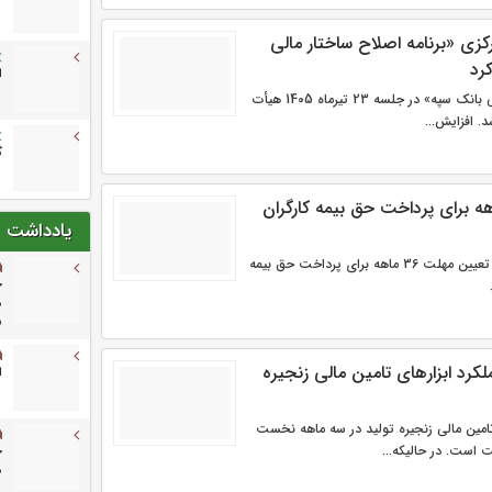
زی «برنامه اصلاح ساختار مالی
کرد
ا
«برنامه اصلاح ساختار مالی بانک سپه» در جلسه 23 تیرماه 1405 هیأت
. افزایش...
گ
 مهلت ۳۶ ماهه برای پرداخت حق بیمه کارگران
یادداشت
نایب رئیس اتاق ایران از تعیین مهلت 36 ماهه برای پرداخت حق بیمه
خ
م
ش
ری عملکرد ابزارهای تامین مالی زنجیره
ا
امین مالی زنجیره تولید در سه ماهه نخست
م