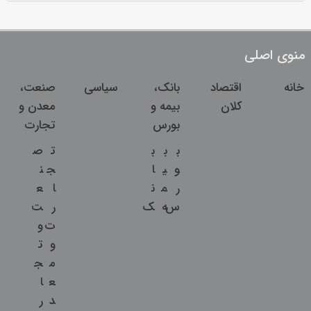
منوی اصلی
خانه
اقتصاد
بانک،
سیاسی
صنعت،
کلان
بیمه و
معدن و
بورس
تجارت
ب
ب
ب
ت
ص
و
ی
ا
ج
ن
ر
م
ن
ا
ع
س
ه
ک
ر
ت
ت
و
و
ت
م
ج
ع
ا
د
ر