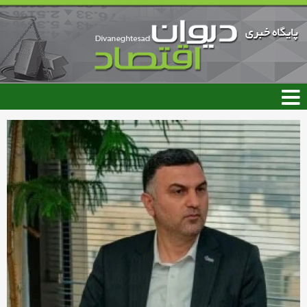
رفتن
به
محتوای
اصلی