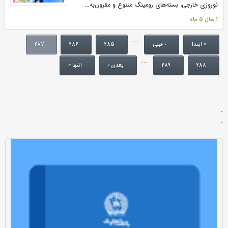
نوروزی خارجی، بسته‌های رومینگ متنوع و مقرون‌به‌...
1 سال 5 ماه
…
« ابتدا
‹ قبلی
285
286
287
…
288
289
بعدی ›
انتها »
.
.
.