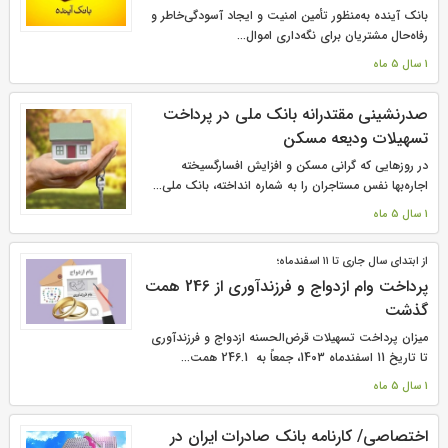
بانک ‌آینده به‌منظور تأمین امنیت‌ و ایجاد آسودگی‌خاطر و
رفاه‌حال مشتریان برای نگه‌داری اموال...
1 سال 5 ماه
صدرنشینی مقتدرانه بانک ملی در پرداخت
تسهیلات ودیعه مسکن
در روزهایی که گرانی مسکن و افزایش افسارگسیخته
اجاره‌بها نفس مستاجران را به شماره انداخته، بانک ملی...
1 سال 5 ماه
از ابتدای سال جاری تا ۱۱ اسفندماه؛
پرداخت وام ازدواج و فرزندآوری از 246 همت
گذشت
میزان پرداخت تسهیلات قرض‌الحسنه ازدواج و فرزندآوری
تا تاریخ 11 اسفندماه 1403، جمعاً به 246.1 همت...
1 سال 5 ماه
اختصاصی/ کارنامه بانک صادرات ایران در