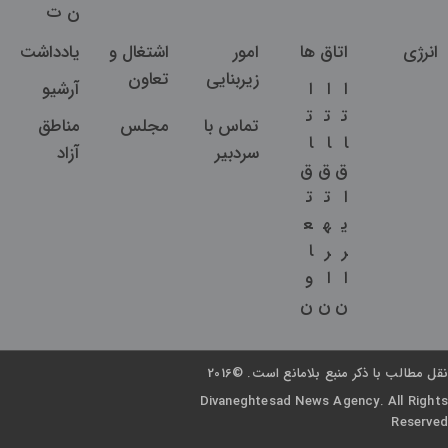
ن
ت
انرژی
اتاق ها
امور
اشتغال و
یادداشت
زیربنایی
تعاون
ا
ا
ا
آرشیو
ت
ت
ت
تماس با
مجلس
مناطق
ا
ا
ا
سردبیر
آزاد
ق
ق
ق
ا
ت
ت
ی
ه
ع
ر
ر
ا
ا
ا
و
ن
ن
ن
نقل مطالب با ذکر منبع بلامانع است. ©2016
Divaneghtesad News Agency. All Rights
Reserved